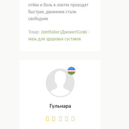
отёки и боль в локтях проходят
быстрее, движения стали
свободнее
Товар:
JointSolve (ДжоинтСолв) -
мазь для здоровья суставов
Гульнара