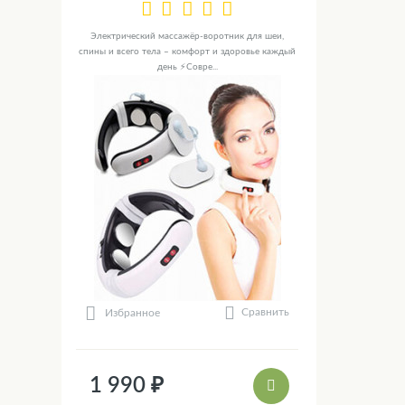
Электрический массажёр-воротник для шеи,
спины и всего тела – комфорт и здоровье каждый
день ⚡Совре...
Сравнить
Избранное
1 990 ₽