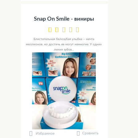
Snap On Smile - виниры
Блистательная белозубая улыбка – мечта
миллионов, но достичь ее могут немногие. У одних
линия зубов...
Сравнить
Избранное