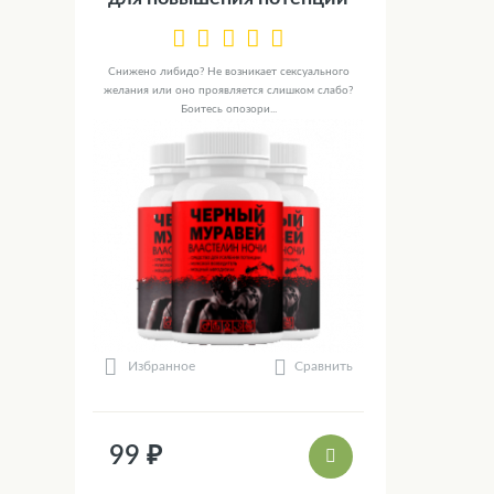
Снижено либидо? Не возникает сексуального
желания или оно проявляется слишком слабо?
Боитесь опозори...
Сравнить
Избранное
99 ₽