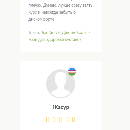
плечах. Думаю, лучше сразу взять
курс и навсегда забыть о
дискомфорте
Товар:
JointSolve (ДжоинтСолв) -
мазь для здоровья суставов
Жасур