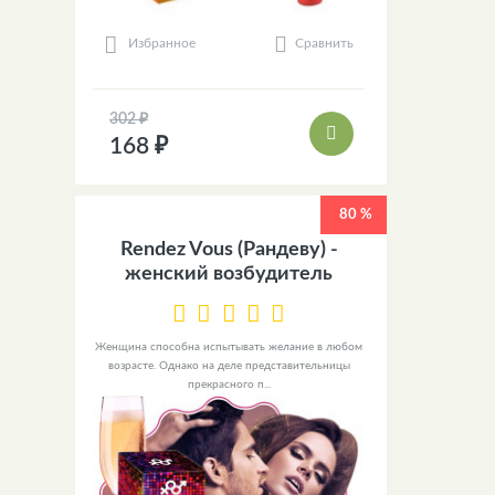
Сравнить
Избранное
302 ₽
168 ₽
80 %
Rendez Vous (Рандеву) -
женский возбудитель
Женщина способна испытывать желание в любом
возрасте. Однако на деле представительницы
прекрасного п...