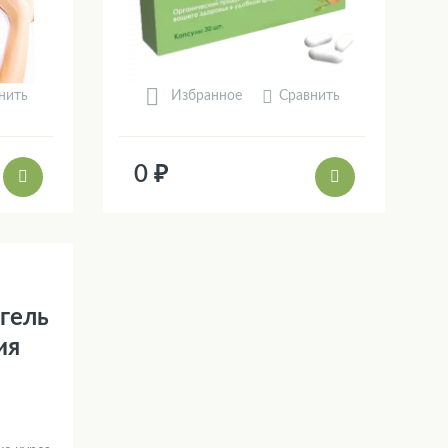
нить
Сравнить
Избранное
0 ₽
 гель
ия