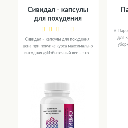
Сивидал - капсулы
П
для похудения
💧 Паро
для 
Сивидал – капсулы для похудения:
убор
цена при покупке курса максимально
выгодная 🌿Избыточный вес – это...