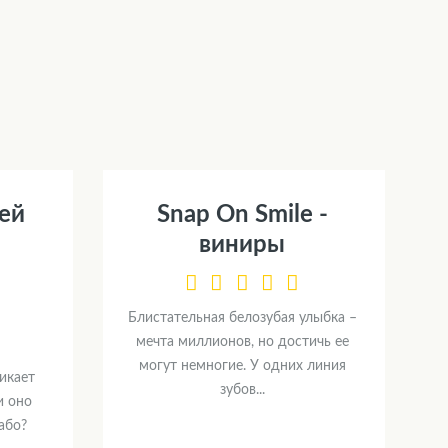
ей
Snap On Smile -
я
виниры
Блистательная белозубая улыбка –
мечта миллионов, но достичь ее
могут немногие. У одних линия
икает
зубов...
и оно
або?