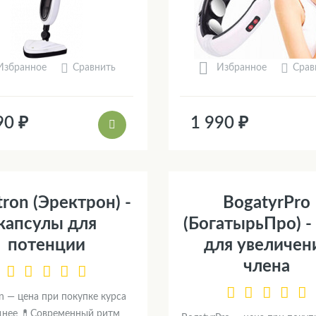
Сравнить
Срав
Избранное
Избранное
90 ₽
1 990 ₽
tron (Эректрон) -
BogatyrPro
капсулы для
(БогатырьПро) -
потенции
для увеличен
члена
on — цена при покупке курса
днее 💊Современный ритм