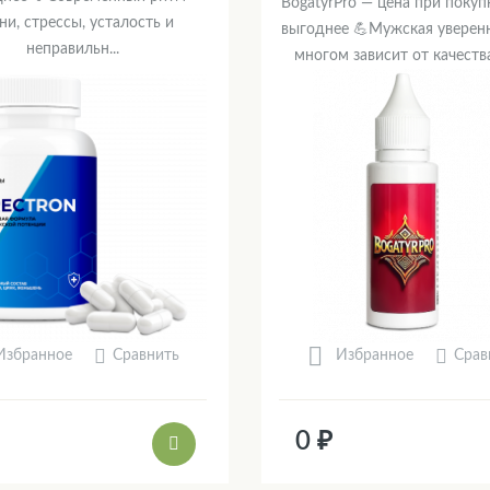
BogatyrPro — цена при покуп
ни, стрессы, усталость и
выгоднее 💪Мужская уверенн
неправильн...
многом зависит от качества 
Сравнить
Срав
Избранное
Избранное
0 ₽