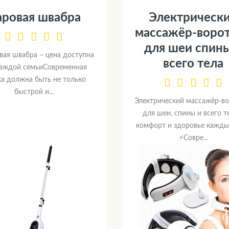
аровая швабра
Электрическ
массажёр-воро
для шеи спин
вая швабра – цена доступна
всего тела
каждой семьиСовременная
ка должна быть не только
быстрой и...
Электрический массажёр-в
для шеи, спины и всего т
комфорт и здоровье кажды
⚡Совре...