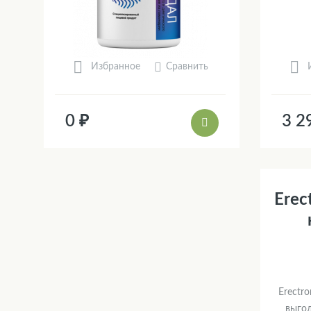
Сравнить
Избранное
0 ₽
3 2
Erec
Erectr
выго