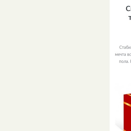
С
Стаби
мечта в
пола.