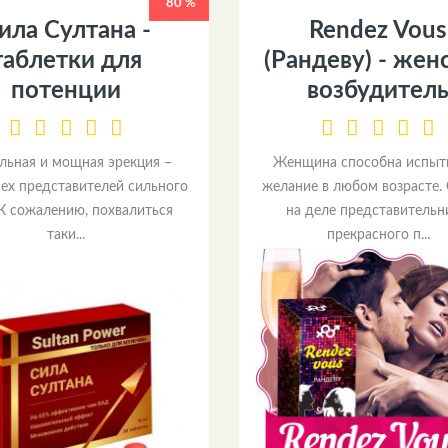
80 %
ила Султана -
Rendez Vous
таблетки для
(Рандеву) - жен
потенции
возбудител
льная и мощная эрекция –
Женщина способна испыт
сех представителей сильного
желание в любом возрасте.
 К сожалению, похвалиться
на деле представитель
таки...
прекрасного п...