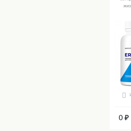
жиз
0 ₽