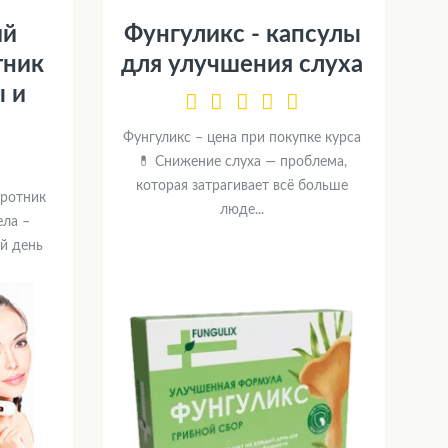
ий
Фунгуликс - капсулы
тник
для улучшения слуха
ы и
Фунгуликс – цена при покупке курса
💊 Снижение слуха — проблема,
которая затрагивает всё больше
оротник
люде...
ела –
й день