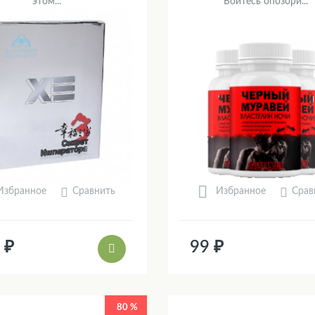
этом...
Боитесь опозори...
Сравнить
Срав
Избранное
Избранное
 ₽
99 ₽
80 %