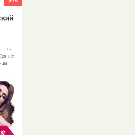
80 %
ский
ь
ывать
 Однако
ницы