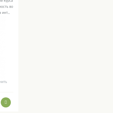
ке курса
ость во
инт...
нить