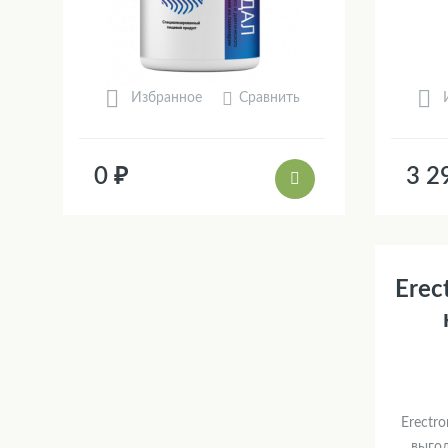
Сравнить
Избранное
0 ₽
3 2
Erec
Erectr
выго