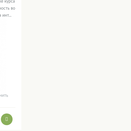
ке курса
ость во
инт...
нить