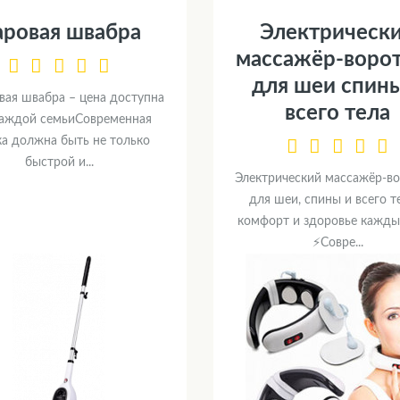
аровая швабра
Электрическ
массажёр-воро
для шеи спин
вая швабра – цена доступна
всего тела
каждой семьиСовременная
ка должна быть не только
быстрой и...
Электрический массажёр-в
для шеи, спины и всего т
комфорт и здоровье кажды
⚡Совре...