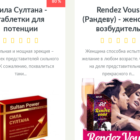
80 %
ила Султана -
Rendez Vous
таблетки для
(Рандеву) - жен
потенции
возбудител
льная и мощная эрекция –
Женщина способна испыт
сех представителей сильного
желание в любом возрасте.
 К сожалению, похвалиться
на деле представитель
таки...
прекрасного п...