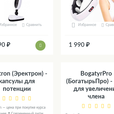
Сравнить
Срав
Избранное
Избранное
90 ₽
1 990 ₽
tron (Эректрон) -
BogatyrPro
капсулы для
(БогатырьПро) -
потенции
для увеличен
члена
on — цена при покупке курса
днее 💊Современный ритм