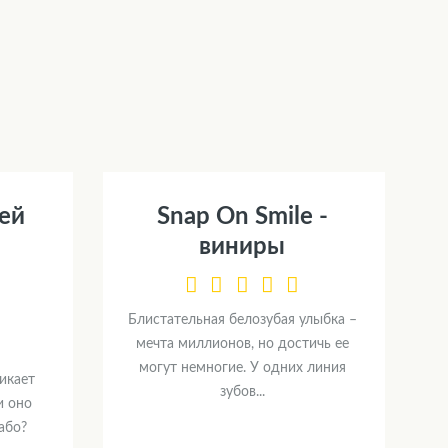
ей
Snap On Smile -
я
виниры
Блистательная белозубая улыбка –
мечта миллионов, но достичь ее
могут немногие. У одних линия
икает
зубов...
и оно
або?