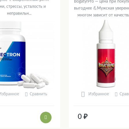
BogatyrPro — цена при покуп
ни, стрессы, усталость и
выгоднее 💪Мужская уверенн
неправильн...
многом зависит от качества 
Сравнить
Срав
Избранное
Избранное
0 ₽