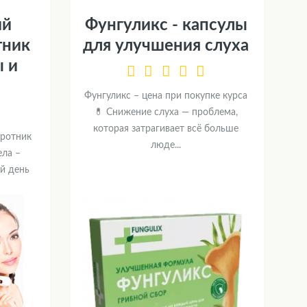
ий
Фунгуликс - капсулы
тник
для улучшения слуха
ы и
Фунгуликс – цена при покупке курса
💊 Снижение слуха — проблема,
которая затрагивает всё больше
оротник
люде...
ела –
й день