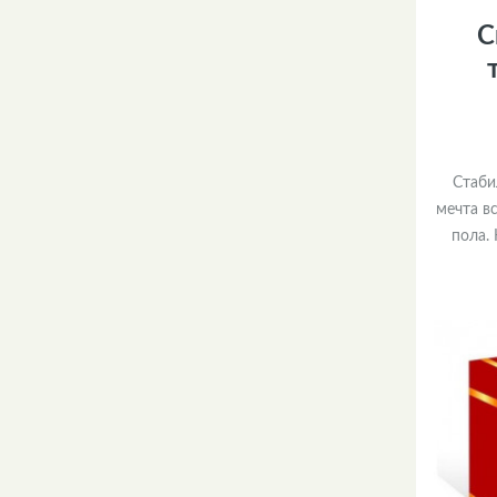
С
Стаби
мечта в
пола.