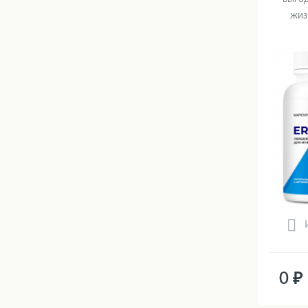
жиз
0 ₽