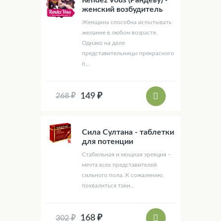
женский возбудитель
Женщина способна испытывать
желание в любом возрасте.
Однако на деле
представительницы прекрасного
п...
149 ₽
268 ₽
Сила Султана - таблетки
для потенции
Стабильная и мощная эрекция –
мечта всех представителей
сильного пола. К сожалению,
похвалиться таки...
168 ₽
302 ₽