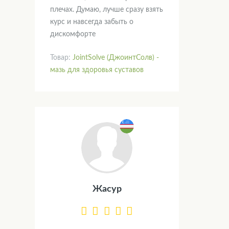
плечах. Думаю, лучше сразу взять
курс и навсегда забыть о
дискомфорте
Товар:
JointSolve (ДжоинтСолв) -
мазь для здоровья суставов
Жасур