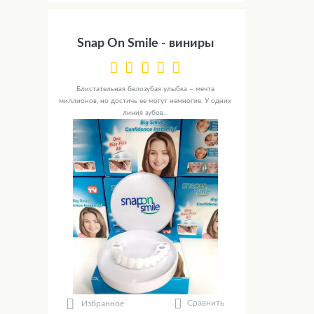
Snap On Smile - виниры
Блистательная белозубая улыбка – мечта
миллионов, но достичь ее могут немногие. У одних
линия зубов...
Сравнить
Избранное