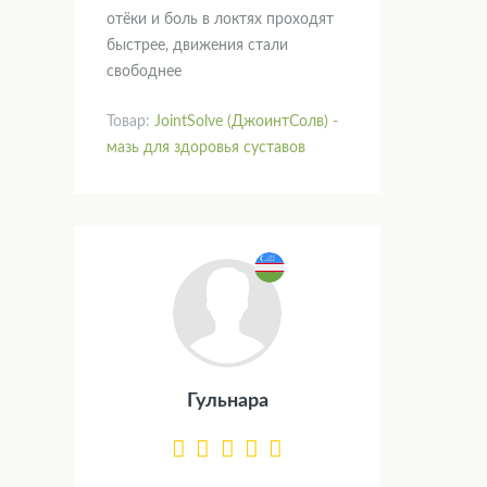
отёки и боль в локтях проходят
быстрее, движения стали
свободнее
Товар:
JointSolve (ДжоинтСолв) -
мазь для здоровья суставов
Гульнара