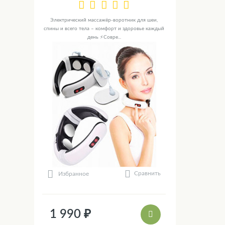
Электрический массажёр-воротник для шеи,
спины и всего тела – комфорт и здоровье каждый
день ⚡Совре...
Сравнить
Избранное
1 990 ₽