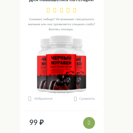
Снижено либидо? Не возникает сексуального
желания или оно проявляется слишком слабо?
Боитесь опозори...
Сравнить
Избранное
99 ₽