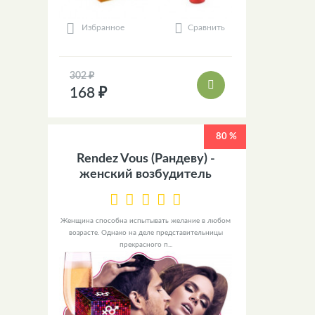
Сравнить
Избранное
302 ₽
168 ₽
80 %
Rendez Vous (Рандеву) -
женский возбудитель
Женщина способна испытывать желание в любом
возрасте. Однако на деле представительницы
прекрасного п...