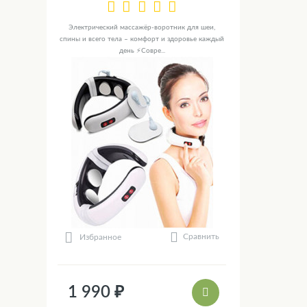
Электрический массажёр-воротник для шеи,
спины и всего тела – комфорт и здоровье каждый
день ⚡Совре...
Сравнить
Избранное
1 990 ₽