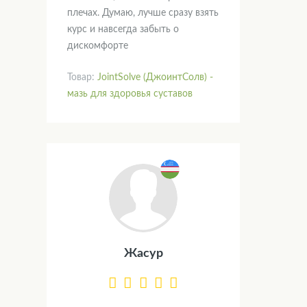
плечах. Думаю, лучше сразу взять
курс и навсегда забыть о
дискомфорте
Товар:
JointSolve (ДжоинтСолв) -
мазь для здоровья суставов
Жасур