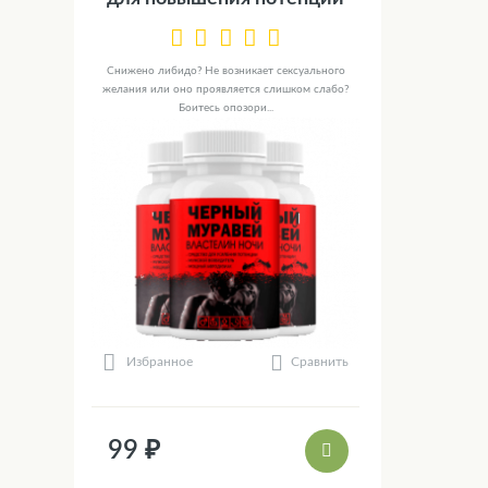
Снижено либидо? Не возникает сексуального
желания или оно проявляется слишком слабо?
Боитесь опозори...
Сравнить
Избранное
99 ₽