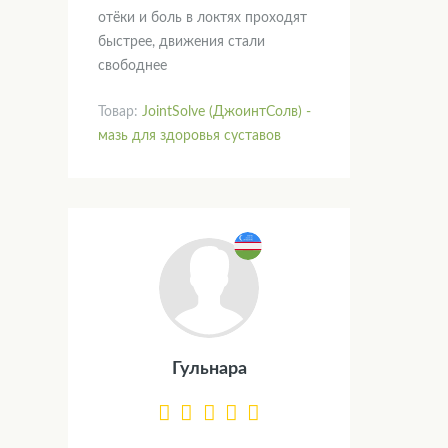
отёки и боль в локтях проходят
быстрее, движения стали
свободнее
Товар:
JointSolve (ДжоинтСолв) -
мазь для здоровья суставов
Гульнара