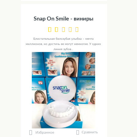
Snap On Smile - виниры
Блистательная белозубая улыбка – мечта
миллионов, но достичь ее могут немногие. У одних
линия зубов...
Сравнить
Избранное