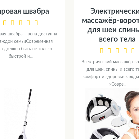
аровая швабра
Электрическ
массажёр-воро
для шеи спин
вая швабра – цена доступна
всего тела
каждой семьиСовременная
ка должна быть не только
быстрой и...
Электрический массажёр-в
для шеи, спины и всего т
комфорт и здоровье кажды
⚡Совре...