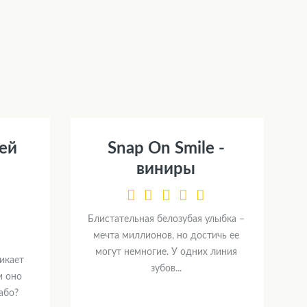
ей
Snap On Smile -
я
виниры
Блистательная белозубая улыбка –
мечта миллионов, но достичь ее
могут немногие. У одних линия
икает
зубов...
и оно
або?