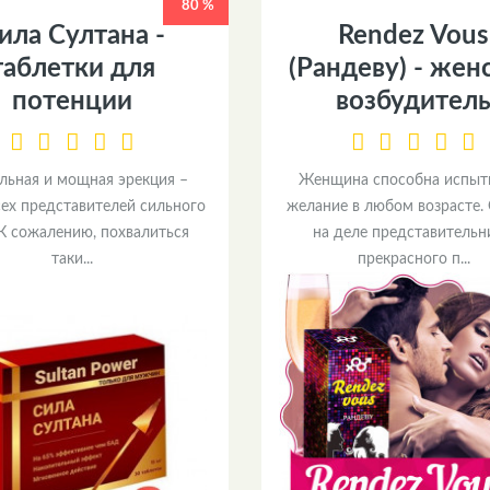
80 %
ила Султана -
Rendez Vous
таблетки для
(Рандеву) - жен
потенции
возбудител
льная и мощная эрекция –
Женщина способна испыт
сех представителей сильного
желание в любом возрасте.
 К сожалению, похвалиться
на деле представитель
таки...
прекрасного п...