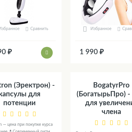
Сравнить
Срав
Избранное
Избранное
90 ₽
1 990 ₽
tron (Эректрон) -
BogatyrPro
капсулы для
(БогатырьПро) -
потенции
для увеличен
члена
on — цена при покупке курса
днее 💊Современный ритм