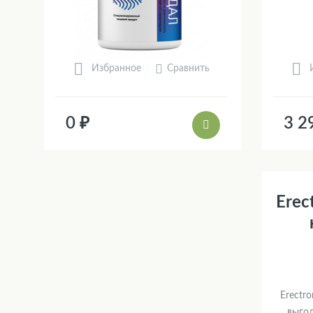
Сравнить
Избранное
0 ₽
3 2
Erec
Erectr
выго