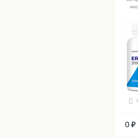
жиз
0 ₽