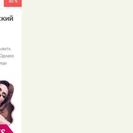
80 %
ский
ь
ывать
 Однако
ницы