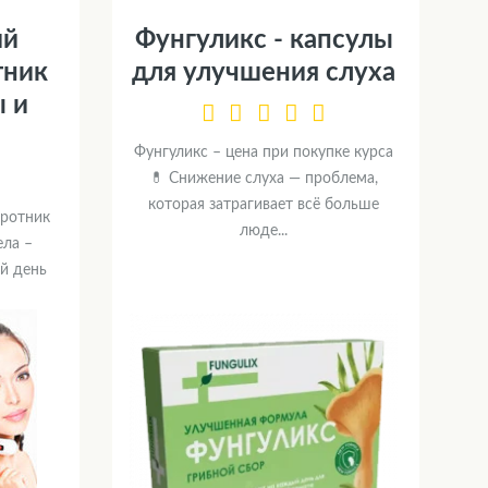
ий
Фунгуликс - капсулы
тник
для улучшения слуха
ы и
Фунгуликс – цена при покупке курса
💊 Снижение слуха — проблема,
которая затрагивает всё больше
оротник
люде...
ела –
й день