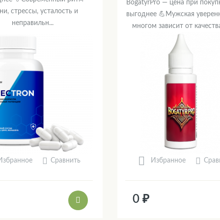
BogatyrPro — цена при покуп
ни, стрессы, усталость и
выгоднее 💪Мужская уверенн
неправильн...
многом зависит от качества 
Сравнить
Срав
Избранное
Избранное
0 ₽