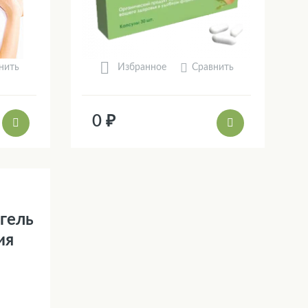
нить
Сравнить
Избранное
0 ₽
 гель
ия