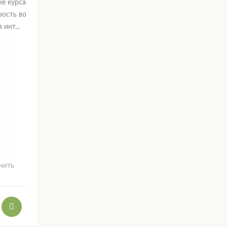
ке курса
ость во
инт...
нить