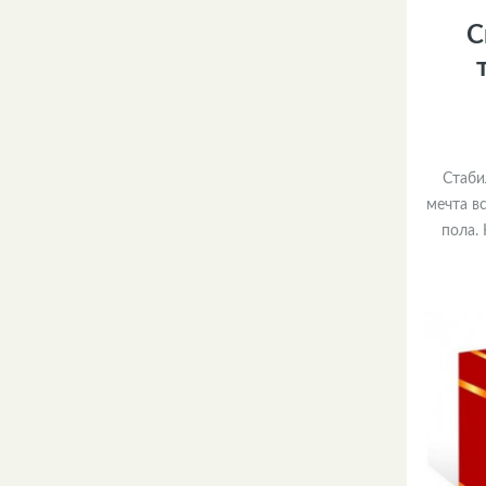
С
Стаби
мечта в
пола.