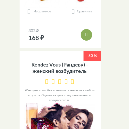
Сравнить
Избранное
302 ₽
168 ₽
80 %
Rendez Vous (Рандеву) -
женский возбудитель
Женщина способна испытывать желание в любом
возрасте. Однако на деле представительницы
прекрасного п...