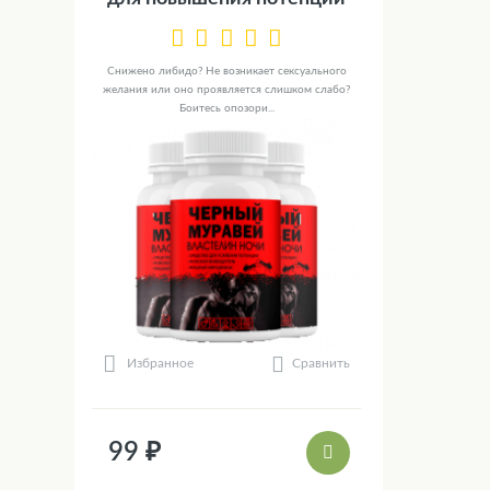
Снижено либидо? Не возникает сексуального
желания или оно проявляется слишком слабо?
Боитесь опозори...
Сравнить
Избранное
99 ₽