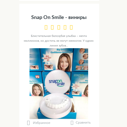
Snap On Smile - виниры
Блистательная белозубая улыбка – мечта
миллионов, но достичь ее могут немногие. У одних
линия зубов...
Сравнить
Избранное