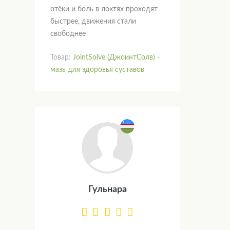
отёки и боль в локтях проходят
быстрее, движения стали
свободнее
Товар:
JointSolve (ДжоинтСолв) -
мазь для здоровья суставов
Гульнара