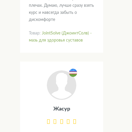
плечах. Думаю, лучше сразу взять
курс и навсегда забыть о
дискомфорте
Товар:
JointSolve (ДжоинтСолв) -
мазь для здоровья суставов
Жасур