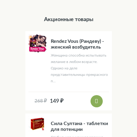
Акционные товары
Rendez Vous (Рандеву) -
женский возбудитель
Женщина способна испытывать
желание в любом возрасте.
Однако на деле
представительницы прекрасного
п...
149 ₽
268 ₽
Сила Султана - таблетки
для потенции