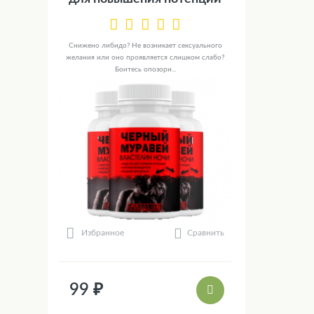
Снижено либидо? Не возникает сексуального
желания или оно проявляется слишком слабо?
Боитесь опозори...
Сравнить
Избранное
99 ₽