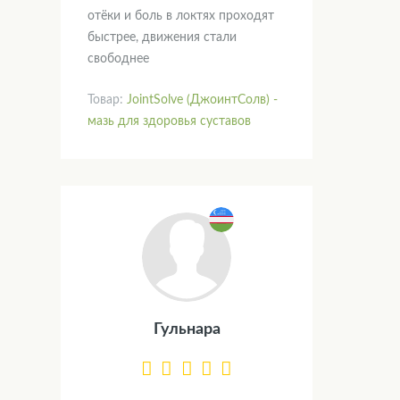
отёки и боль в локтях проходят
быстрее, движения стали
свободнее
Товар:
JointSolve (ДжоинтСолв) -
мазь для здоровья суставов
Гульнара