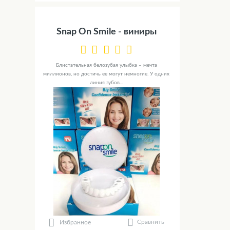
Snap On Smile - виниры
Блистательная белозубая улыбка – мечта
миллионов, но достичь ее могут немногие. У одних
линия зубов...
Сравнить
Избранное