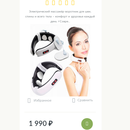
Электрический массажёр-воротник для шеи,
спины и всего тела – комфорт и здоровье каждый
день ⚡Совре...
Сравнить
Избранное
1 990 ₽