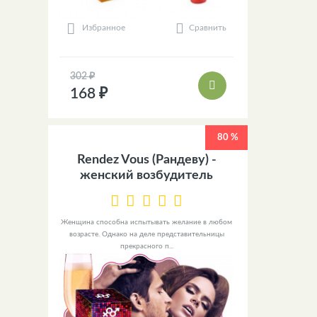
Сравнить
Избранное
302 ₽
168 ₽
80 %
Rendez Vous (Рандеву) -
женский возбудитель
Женщина способна испытывать желание в любом
возрасте. Однако на деле представительницы
прекрасного п...