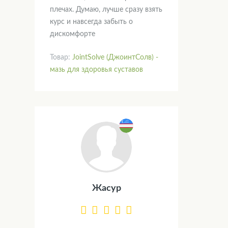
плечах. Думаю, лучше сразу взять
курс и навсегда забыть о
дискомфорте
Товар:
JointSolve (ДжоинтСолв) -
мазь для здоровья суставов
Жасур