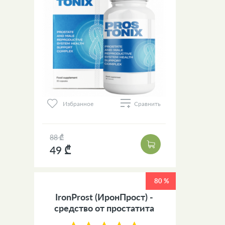
Избранное
Сравнить
88 ₾
49 ₾
80 %
IronProst (ИронПрост) -
средство от простатита