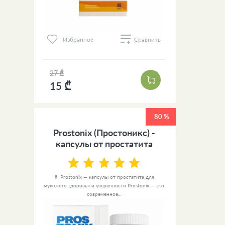
Избранное
Сравнить
27 ₾
15 ₾
80 %
Prostonix (Простоникс) -
капсулы от простатита
💊 Prostonix — капсулы от простатита для
мужского здоровья и уверенности Prostonix — это
современное...