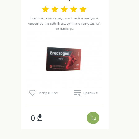
Erectogen – капсулы для мощной потенции и
уверенности в себе Erectogen – это натуральный
комплекс, р...
Избранное
Сравнить
0 ₾