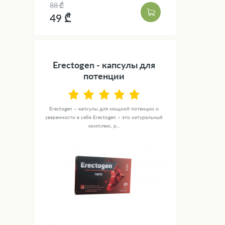
88 ₾
49 ₾
Erectogen - капсулы для
потенции
Erectogen – капсулы для мощной потенции и
уверенности в себе Erectogen – это натуральный
комплекс, р...