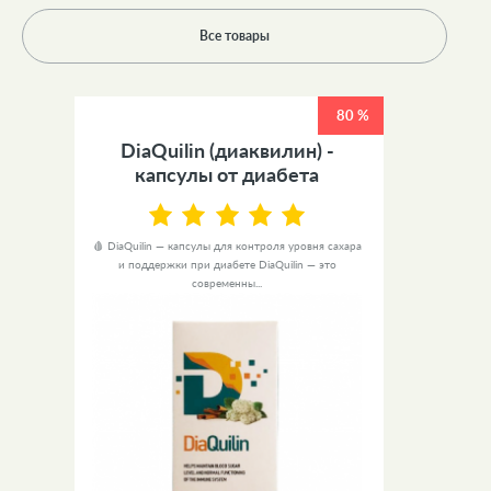
Все товары
80 %
DiaQuilin (диаквилин) -
капсулы от диабета
🩸 DiaQuilin — капсулы для контроля уровня сахара
и поддержки при диабете DiaQuilin — это
современны...