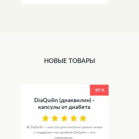
НОВЫЕ ТОВАРЫ
80 %
DiaQuilin (диаквилин) -
капсулы от диабета
🩸 DiaQuilin — капсулы для контроля уровня сахара
и поддержки при диабете DiaQuilin — это
современны...