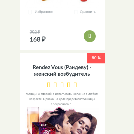
Сравнить
Избранное
302 ₽
168 ₽
80 %
Rendez Vous (Рандеву) -
женский возбудитель
Женщина способна испытывать желание в любом
возрасте. Однако на деле представительницы
прекрасного п...