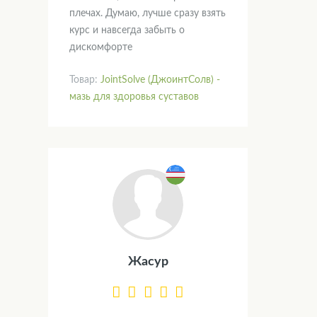
плечах. Думаю, лучше сразу взять
курс и навсегда забыть о
дискомфорте
Товар:
JointSolve (ДжоинтСолв) -
мазь для здоровья суставов
Жасур