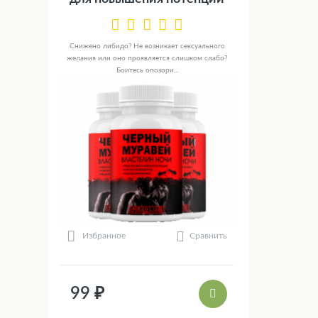
Снижено либидо? Не возникает сексуального
желания или оно проявляется слишком слабо?
Боитесь опозори...
Сравнить
Избранное
99 ₽