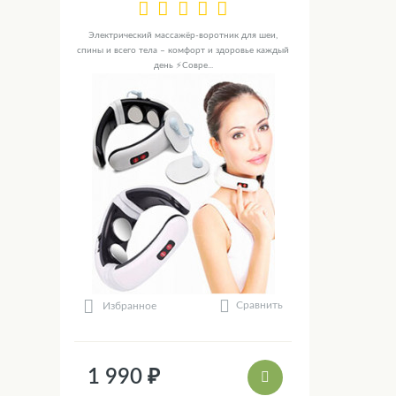
Электрический массажёр-воротник для шеи,
спины и всего тела – комфорт и здоровье каждый
день ⚡Совре...
Сравнить
Избранное
1 990 ₽