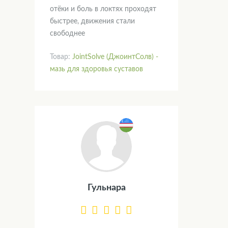
отёки и боль в локтях проходят
быстрее, движения стали
свободнее
Товар:
JointSolve (ДжоинтСолв) -
мазь для здоровья суставов
Гульнара