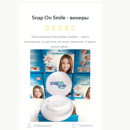
Snap On Smile - виниры
Блистательная белозубая улыбка – мечта
миллионов, но достичь ее могут немногие. У одних
линия зубов...
Сравнить
Избранное