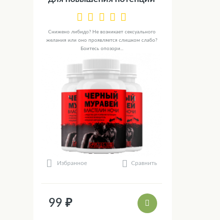
Снижено либидо? Не возникает сексуального
желания или оно проявляется слишком слабо?
Боитесь опозори...
Сравнить
Избранное
99 ₽