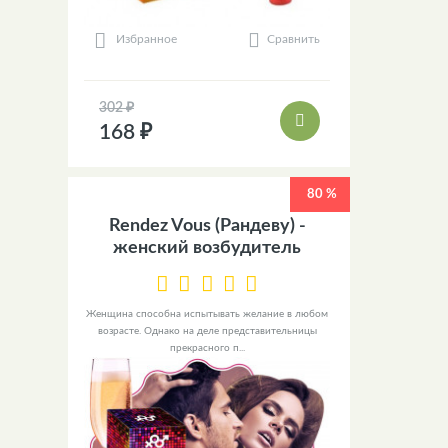
Сравнить
Избранное
302 ₽
168 ₽
80 %
Rendez Vous (Рандеву) -
женский возбудитель
Женщина способна испытывать желание в любом
возрасте. Однако на деле представительницы
прекрасного п...