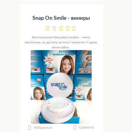
Snap On Smile - виниры
Блистательная белозубая улыбка – мечта
миллионов, но достичь ее могут немногие. У одних
линия зубов...
Сравнить
Избранное