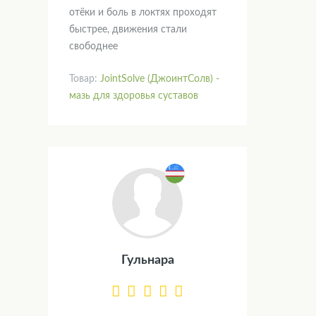
отёки и боль в локтях проходят
быстрее, движения стали
свободнее
Товар:
JointSolve (ДжоинтСолв) -
мазь для здоровья суставов
Гульнара