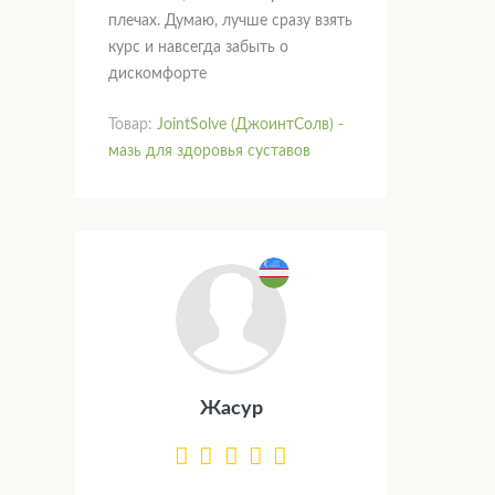
плечах. Думаю, лучше сразу взять
курс и навсегда забыть о
дискомфорте
Товар:
JointSolve (ДжоинтСолв) -
мазь для здоровья суставов
Жасур