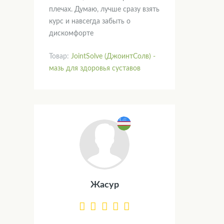
плечах. Думаю, лучше сразу взять
курс и навсегда забыть о
дискомфорте
Товар:
JointSolve (ДжоинтСолв) -
мазь для здоровья суставов
Жасур