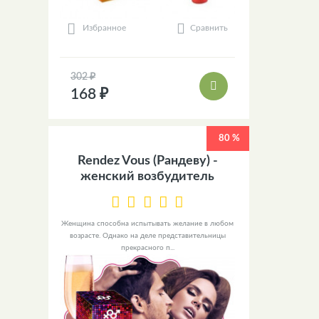
Сравнить
Избранное
302 ₽
168 ₽
80 %
Rendez Vous (Рандеву) -
женский возбудитель
Женщина способна испытывать желание в любом
возрасте. Однако на деле представительницы
прекрасного п...