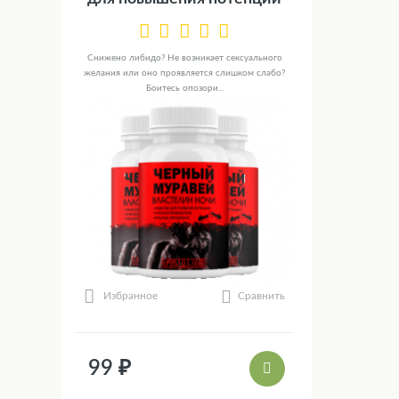
Снижено либидо? Не возникает сексуального
желания или оно проявляется слишком слабо?
Боитесь опозори...
Сравнить
Избранное
99 ₽