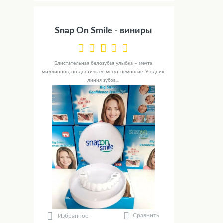
Snap On Smile - виниры
Блистательная белозубая улыбка – мечта
миллионов, но достичь ее могут немногие. У одних
линия зубов...
Сравнить
Избранное