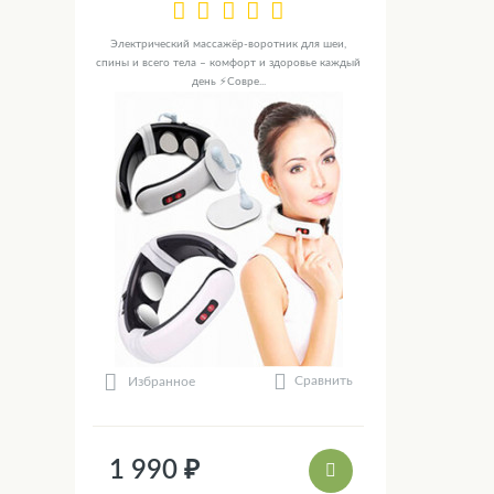
Электрический массажёр-воротник для шеи,
спины и всего тела – комфорт и здоровье каждый
день ⚡Совре...
Сравнить
Избранное
1 990 ₽