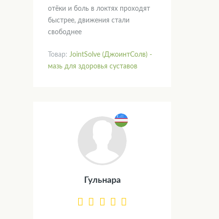
отёки и боль в локтях проходят
быстрее, движения стали
свободнее
Товар:
JointSolve (ДжоинтСолв) -
мазь для здоровья суставов
Гульнара