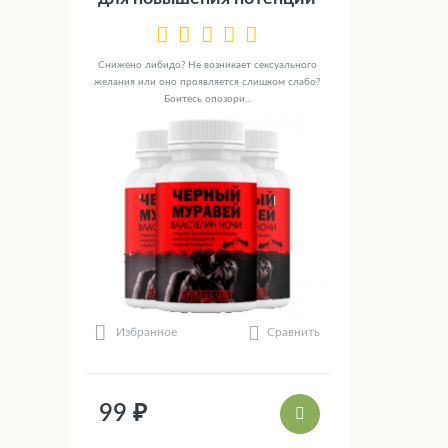
Снижено либидо? Не возникает сексуального
желания или оно проявляется слишком слабо?
Боитесь опозори...
Сравнить
Избранное
99 ₽