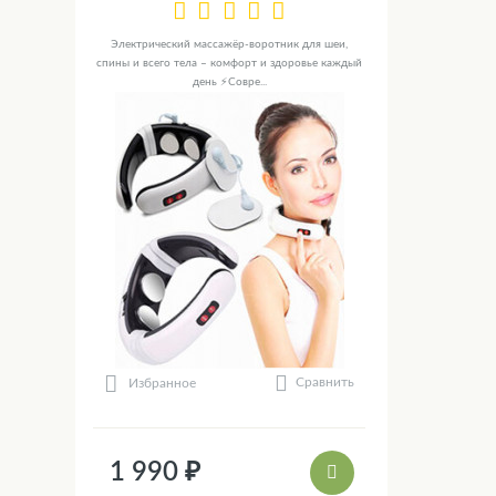
Электрический массажёр-воротник для шеи,
спины и всего тела – комфорт и здоровье каждый
день ⚡Совре...
Сравнить
Избранное
1 990 ₽