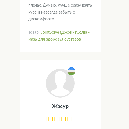
плечах. Думаю, лучше сразу взять
курс и навсегда забыть о
дискомфорте
Товар:
JointSolve (ДжоинтСолв) -
мазь для здоровья суставов
Жасур