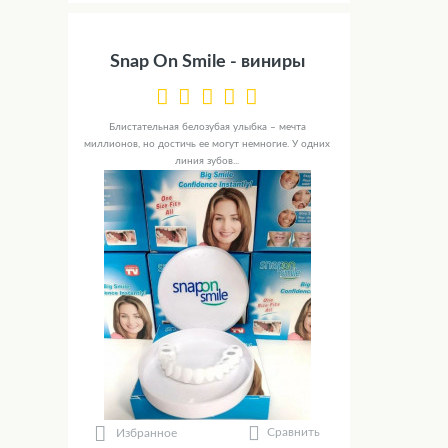
Snap On Smile - виниры
Блистательная белозубая улыбка – мечта
миллионов, но достичь ее могут немногие. У одних
линия зубов...
Сравнить
Избранное