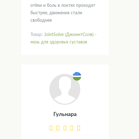
отёки и боль в локтях проходят
быстрее, движения стали
свободнее
Товар:
JointSolve (ДжоинтСолв) -
мазь для здоровья суставов
Гульнара