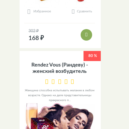
Сравнить
Избранное
302 ₽
168 ₽
80 %
Rendez Vous (Рандеву) -
женский возбудитель
Женщина способна испытывать желание в любом
возрасте. Однако на деле представительницы
прекрасного п...