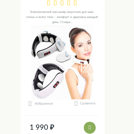
Электрический массажёр-воротник для шеи,
спины и всего тела – комфорт и здоровье каждый
день ⚡Совре...
Сравнить
Избранное
1 990 ₽