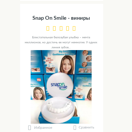
Snap On Smile - виниры
Блистательная белозубая улыбка – мечта
миллионов, но достичь ее могут немногие. У одних
линия зубов...
Сравнить
Избранное