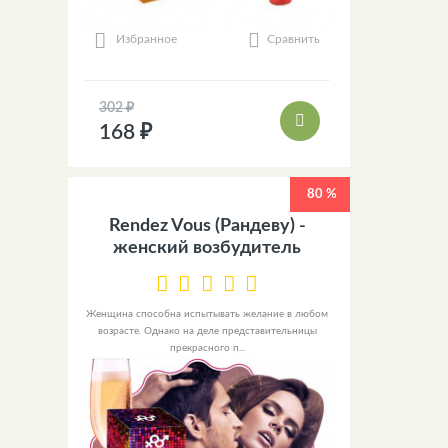
Сравнить
Избранное
302 ₽
168 ₽
80 %
Rendez Vous (Рандеву) -
женский возбудитель
Женщина способна испытывать желание в любом
возрасте. Однако на деле представительницы
прекрасного п...