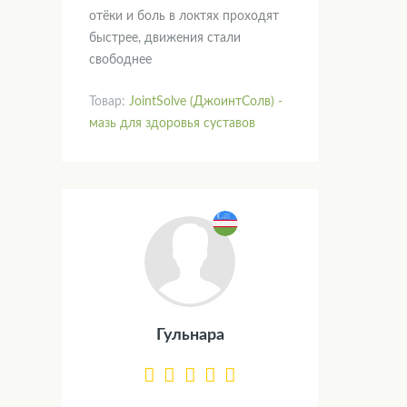
отёки и боль в локтях проходят
быстрее, движения стали
свободнее
Товар:
JointSolve (ДжоинтСолв) -
мазь для здоровья суставов
Гульнара