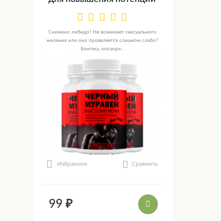
Снижено либидо? Не возникает сексуального
желания или оно проявляется слишком слабо?
Боитесь опозори...
Сравнить
Избранное
99 ₽