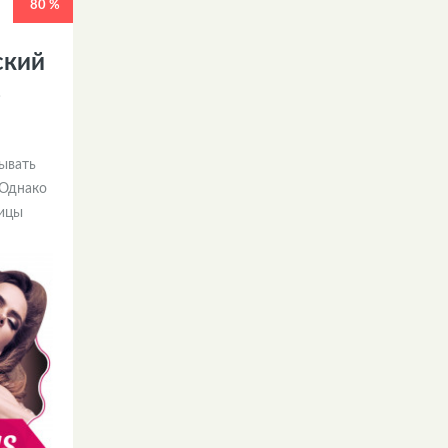
80 %
ский
ь
ывать
 Однако
ницы