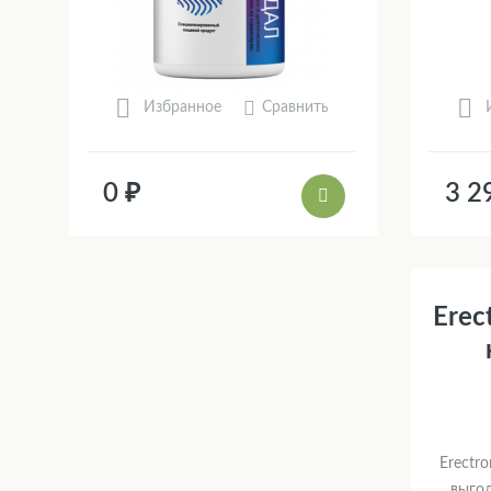
Сравнить
Избранное
0 ₽
3 2
Erec
Erectr
выго