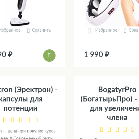
Сравнить
Срав
Избранное
Избранное
90 ₽
1 990 ₽
tron (Эректрон) -
BogatyrPro
капсулы для
(БогатырьПро) -
потенции
для увеличен
члена
on — цена при покупке курса
днее 💊Современный ритм