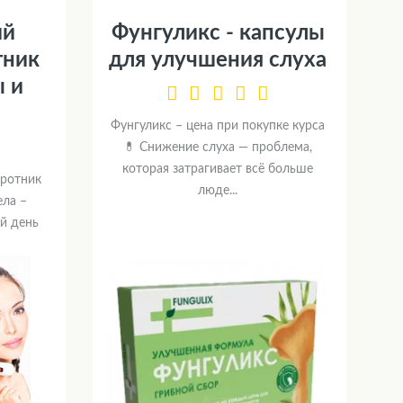
ий
Фунгуликс - капсулы
тник
для улучшения слуха
ы и
Фунгуликс – цена при покупке курса
💊 Снижение слуха — проблема,
которая затрагивает всё больше
оротник
люде...
ела –
й день