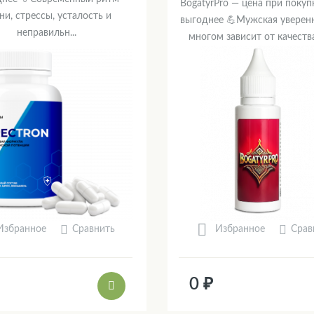
BogatyrPro — цена при покуп
ни, стрессы, усталость и
выгоднее 💪Мужская уверенн
неправильн...
многом зависит от качества 
Сравнить
Срав
Избранное
Избранное
0 ₽