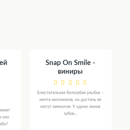
ей
Snap On Smile -
я
виниры
Блистательная белозубая улыбка –
мечта миллионов, но достичь ее
могут немногие. У одних линия
икает
зубов...
и оно
або?