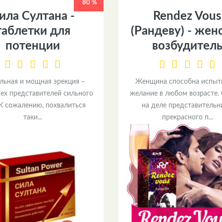
80 %
ила Султана -
Rendez Vous
таблетки для
(Рандеву) - жен
потенции
возбудител
льная и мощная эрекция –
Женщина способна испыт
сех представителей сильного
желание в любом возрасте.
 К сожалению, похвалиться
на деле представитель
таки...
прекрасного п...