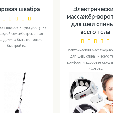
аровая швабра
Электрическ
массажёр-воро
для шеи спин
вая швабра – цена доступна
всего тела
каждой семьиСовременная
ка должна быть не только
быстрой и...
Электрический массажёр-в
для шеи, спины и всего т
комфорт и здоровье кажды
⚡Совре...