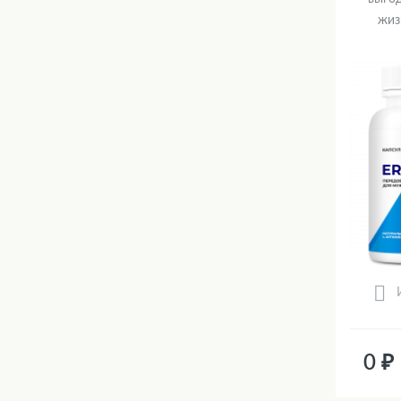
жиз
0 ₽