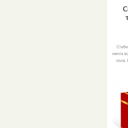
С
Стаби
мечта в
пола.