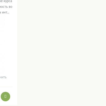
ке курса
ость во
инт...
нить