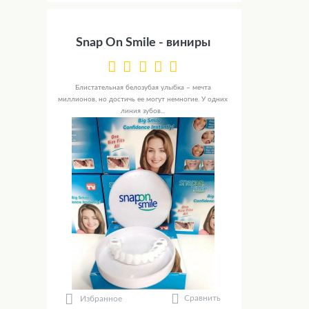
Snap On Smile - виниры
Блистательная белозубая улыбка – мечта
миллионов, но достичь ее могут немногие. У одних
линия зубов...
Сравнить
Избранное