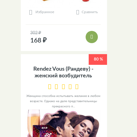
Сравнить
Избранное
302 ₽
168 ₽
80 %
Rendez Vous (Рандеву) -
женский возбудитель
Женщина способна испытывать желание в любом
возрасте. Однако на деле представительницы
прекрасного п...