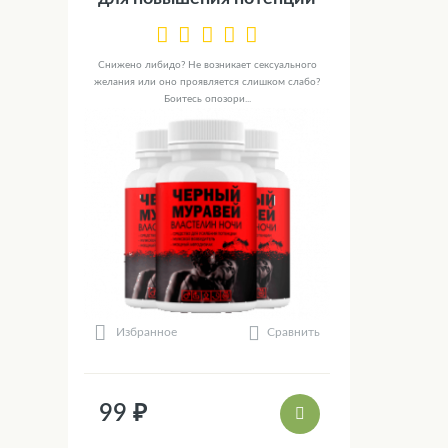
Снижено либидо? Не возникает сексуального
желания или оно проявляется слишком слабо?
Боитесь опозори...
Сравнить
Избранное
99 ₽