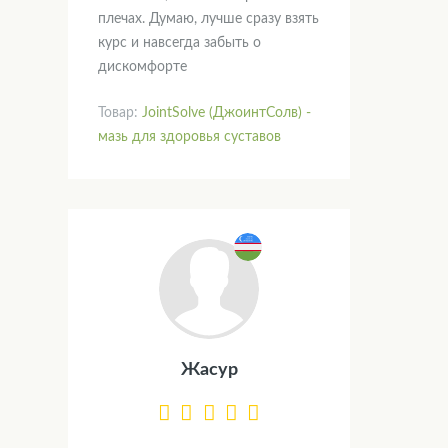
плечах. Думаю, лучше сразу взять
курс и навсегда забыть о
дискомфорте
Товар:
JointSolve (ДжоинтСолв) -
мазь для здоровья суставов
Жасур