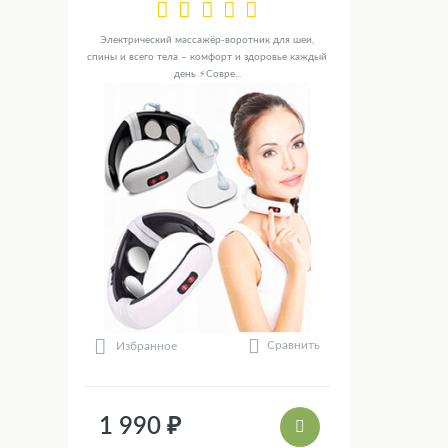
Электрический массажёр-воротник для шеи,
спины и всего тела – комфорт и здоровье каждый
день ⚡Совре...
Сравнить
Избранное
1 990 ₽