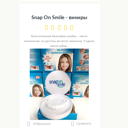
Snap On Smile - виниры
Блистательная белозубая улыбка – мечта
миллионов, но достичь ее могут немногие. У одних
линия зубов...
Сравнить
Избранное