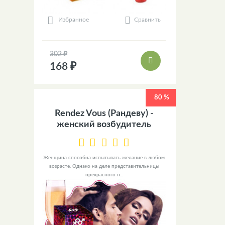
Сравнить
Избранное
302 ₽
168 ₽
80 %
Rendez Vous (Рандеву) -
женский возбудитель
Женщина способна испытывать желание в любом
возрасте. Однако на деле представительницы
прекрасного п...