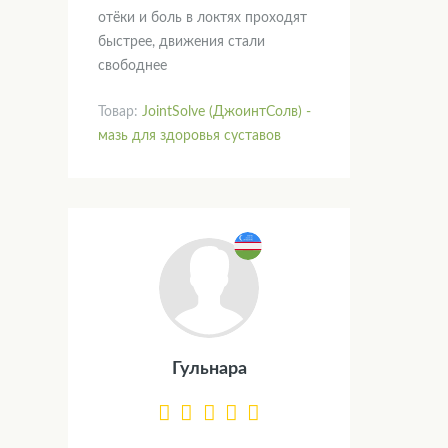
отёки и боль в локтях проходят
быстрее, движения стали
свободнее
Товар:
JointSolve (ДжоинтСолв) -
мазь для здоровья суставов
Гульнара