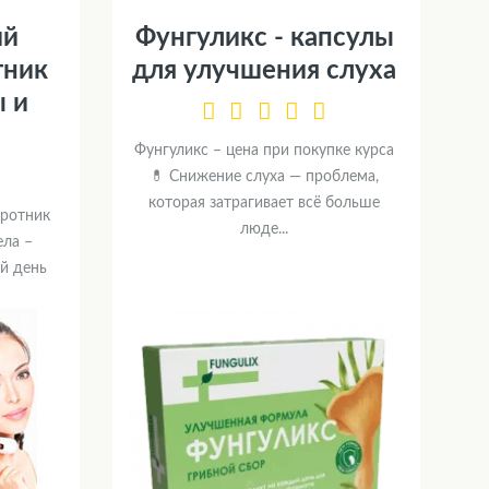
ий
Фунгуликс - капсулы
тник
для улучшения слуха
ы и
Фунгуликс – цена при покупке курса
💊 Снижение слуха — проблема,
которая затрагивает всё больше
оротник
люде...
ела –
й день