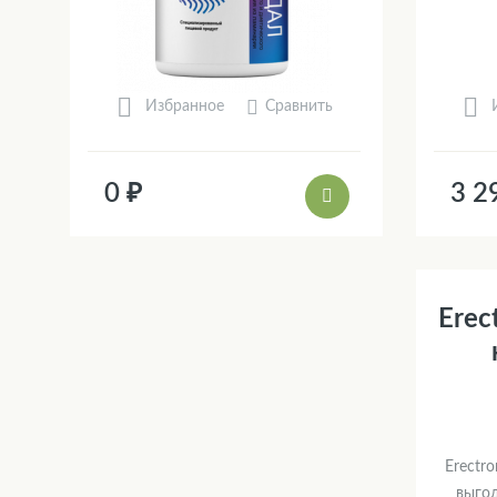
Сравнить
Избранное
0 ₽
3 2
Erec
Erectr
выго