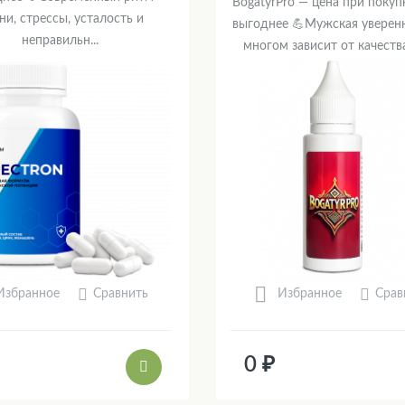
BogatyrPro — цена при покуп
ни, стрессы, усталость и
выгоднее 💪Мужская уверенн
неправильн...
многом зависит от качества 
Сравнить
Срав
Избранное
Избранное
0 ₽