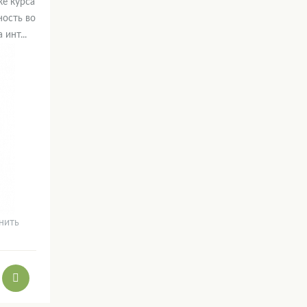
ке курса
ость во
инт...
нить