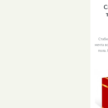
С
Стаби
мечта в
пола.