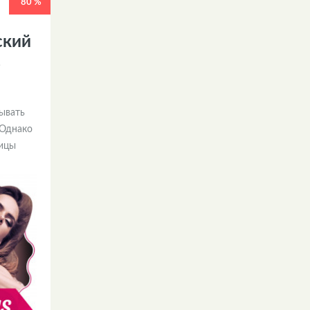
80 %
ский
ь
ывать
 Однако
ницы