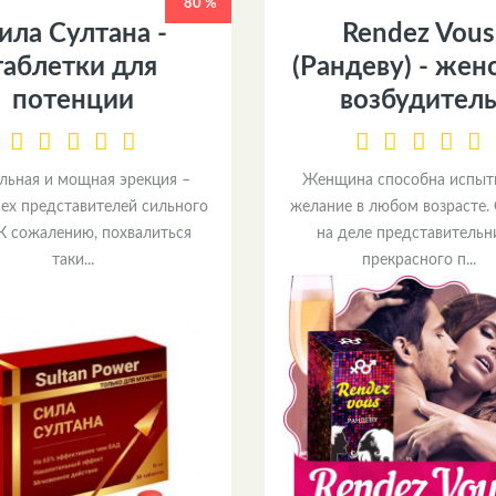
80 %
ила Султана -
Rendez Vous
таблетки для
(Рандеву) - жен
потенции
возбудител
льная и мощная эрекция –
Женщина способна испыт
сех представителей сильного
желание в любом возрасте.
 К сожалению, похвалиться
на деле представитель
таки...
прекрасного п...