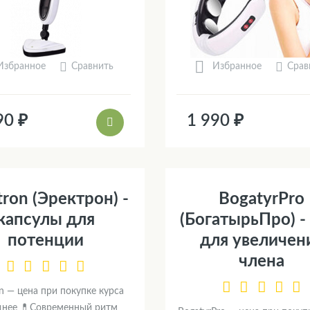
Сравнить
Срав
Избранное
Избранное
90 ₽
1 990 ₽
tron (Эректрон) -
BogatyrPro
капсулы для
(БогатырьПро) -
потенции
для увеличен
члена
on — цена при покупке курса
днее 💊Современный ритм