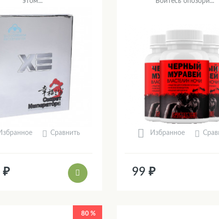
этом...
Боитесь опозори...
Сравнить
Срав
Избранное
Избранное
 ₽
99 ₽
80 %