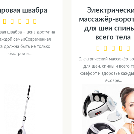
аровая швабра
Электрическ
массажёр-воро
для шеи спин
вая швабра – цена доступна
всего тела
каждой семьиСовременная
ка должна быть не только
быстрой и...
Электрический массажёр-в
для шеи, спины и всего т
комфорт и здоровье кажды
⚡Совре...