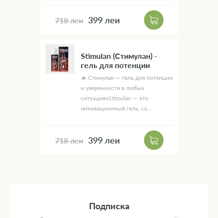
399 леи
718 леи
Stimulan (Стимулан) -
гель для потенции
🔥 Стимулан — гель для потенции
и уверенности в любых
ситуацияхStimulan — это
инновационный гель, со...
399 леи
718 леи
Подписка