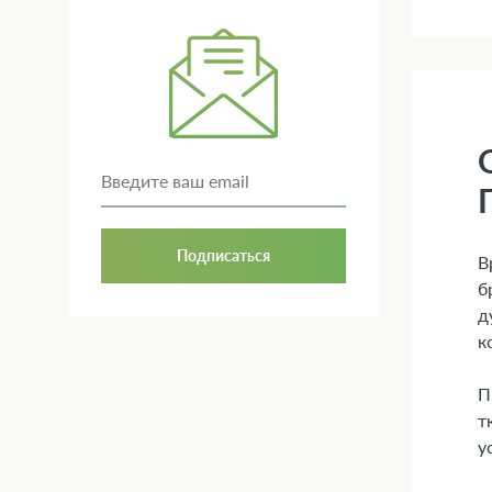
Подписаться
В
б
д
к
П
т
у