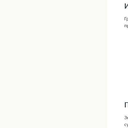
Г
п
З
с