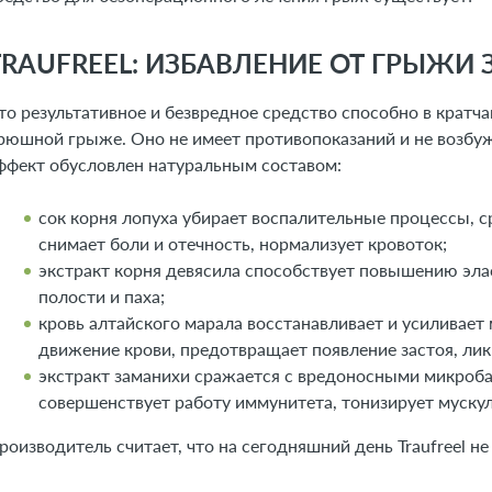
TRAUFREEL: ИЗБАВЛЕНИЕ ОТ ГРЫЖИ
то результативное и безвредное средство способно в кратч
рюшной грыже. Оно не имеет противопоказаний и не возб
ффект обусловлен натуральным составом:
сок корня лопуха убирает воспалительные процессы, 
снимает боли и отечность, нормализует кровоток;
экстракт корня девясила способствует повышению эл
полости и паха;
кровь алтайского марала восстанавливает и усиливает
движение крови, предотвращает появление застоя, лик
экстракт заманихи сражается с вредоносными микроба
совершенствует работу иммунитета, тонизирует муску
роизводитель считает, что на сегодняшний день Traufreel н