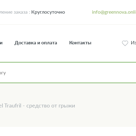
ение заказа :
Круглосуточно
info@greennova.onl
и
Доставка и оплата
Контакты
И
el Traufril - средство от грыжи