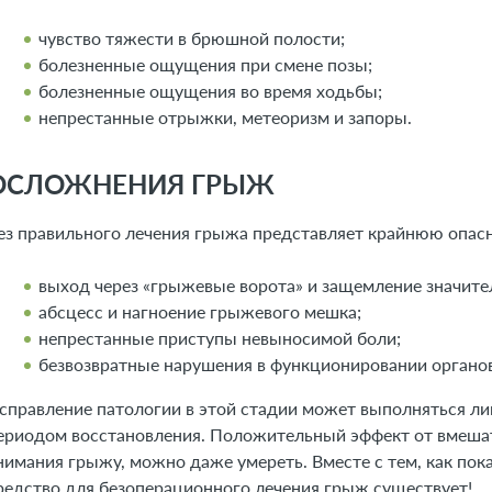
чувство тяжести в брюшной полости;
болезненные ощущения при смене позы;
болезненные ощущения во время ходьбы;
непрестанные отрыжки, метеоризм и запоры.
ОСЛОЖНЕНИЯ ГРЫЖ
ез правильного лечения грыжа представляет крайнюю опасн
выход через «грыжевые ворота» и защемление значит
абсцесс и нагноение грыжевого мешка;
непрестанные приступы невыносимой боли;
безвозвратные нарушения в функционировании орган
справление патологии в этой стадии может выполняться л
ериодом восстановления. Положительный эффект от вмешате
нимания грыжу, можно даже умереть. Вместе с тем, как по
редство для безоперационного лечения грыж существует!