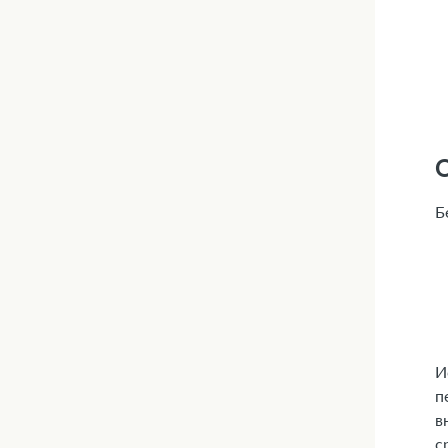
Б
И
п
в
с