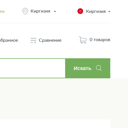
Киргизия
ine
Киргизия
0 товаров
збранное
Сравнение
Искать