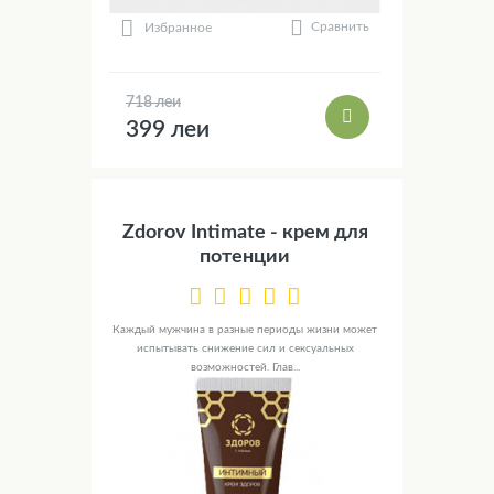
Сравнить
Избранное
718 леи
399 леи
Zdorov Intimate - крем для
потенции
Каждый мужчина в разные периоды жизни может
испытывать снижение сил и сексуальных
возможностей. Глав...