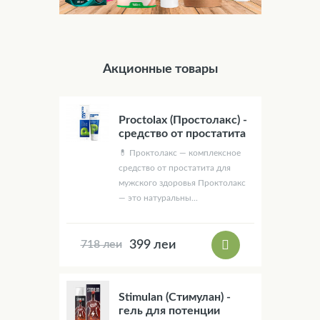
Акционные товары
Proctolax (Простолакс) -
средство от простатита
💊 Проктолакс — комплексное
средство от простатита для
мужского здоровья Проктолакс
— это натуральны...
399 леи
718 леи
Stimulan (Стимулан) -
гель для потенции