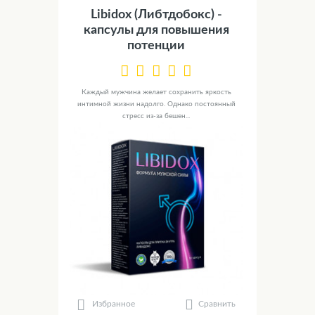
Libidox (Либтдобокс) -
капсулы для повышения
потенции
Каждый мужчина желает сохранить яркость
интимной жизни надолго. Однако постоянный
стресс из-за бешен...
Сравнить
Избранное