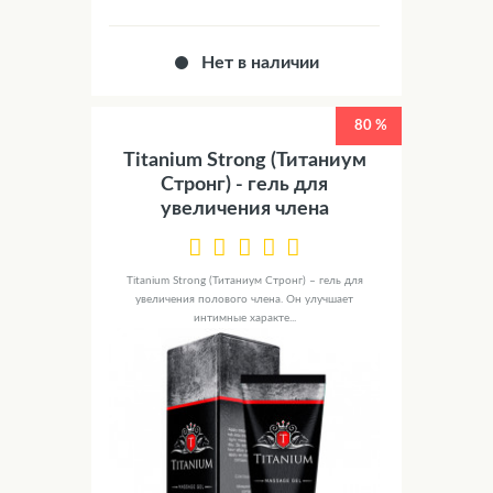
Нет в наличии
80 %
Titanium Strong (Титаниум
Стронг) - гель для
увеличения члена
Titanium Strong (Титаниум Стронг) – гель для
увеличения полового члена. Он улучшает
интимные характе...