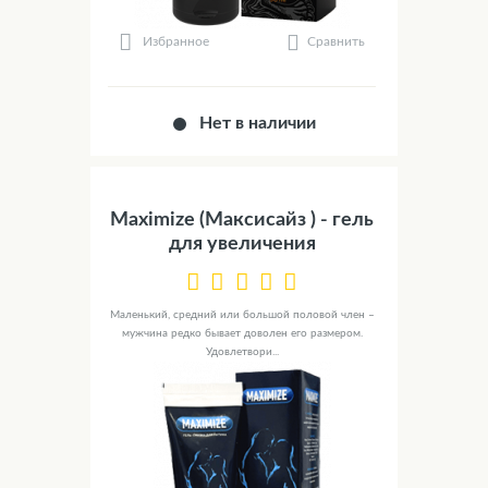
Сравнить
Избранное
Нет в наличии
Maximize (Максисайз ) - гель
для увеличения
Маленький, средний или большой половой член –
мужчина редко бывает доволен его размером.
Удовлетвори...