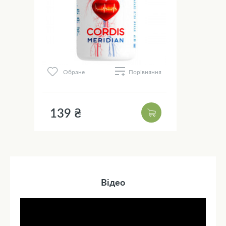
Обране
Порівняння
139 ₴
Відео