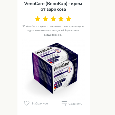
VenoCare (ВеноКэр) - крем
от варикоза
💜 VenoCare – крем от варикоза: цена при покупке
курса максимально выгодная! Варикозное
расширение в...
Избранное
Сравнить