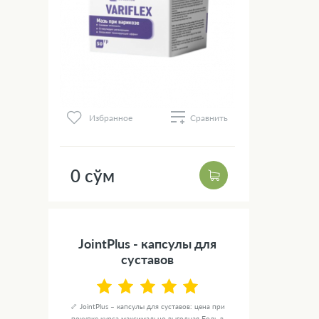
Избранное
Сравнить
0 сўм
JointPlus - капсулы для
суставов
🦴 JointPlus – капсулы для суставов: цена при
покупке курса максимально выгодная Боль в