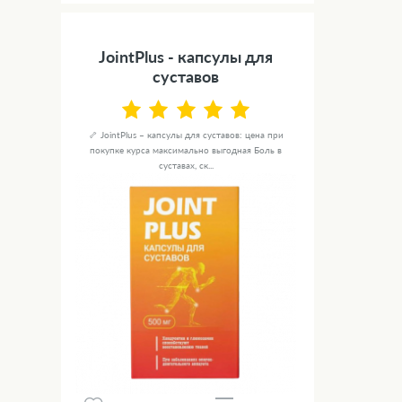
JointPlus - капсулы для
суставов
🦴 JointPlus – капсулы для суставов: цена при
покупке курса максимально выгодная Боль в
суставах, ск...