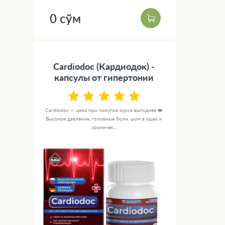
0 сўм
Cardiodoc (Кардиодок) -
капсулы от гипертонии
Cardiodoc — цена при покупке курса выгоднее ❤️
Высокое давление, головные боли, шум в ушах и
хроничес...