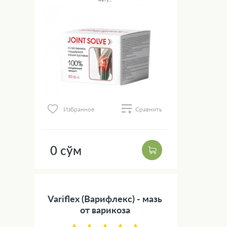
Избранное
Сравнить
0 сўм
Variflex (Варифлекс) - мазь
от варикоза