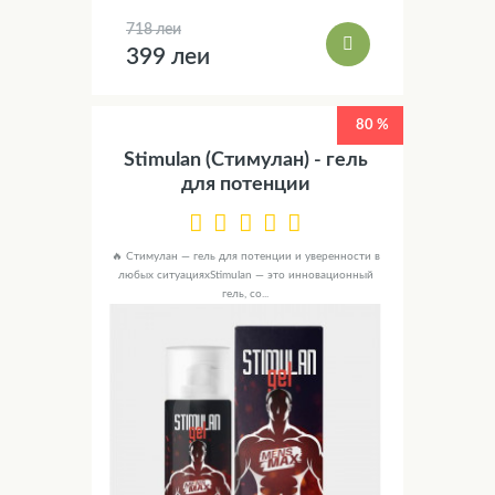
718 леи
399 леи
80 %
Stimulan (Стимулан) - гель
для потенции
🔥 Стимулан — гель для потенции и уверенности в
любых ситуацияхStimulan — это инновационный
гель, со...