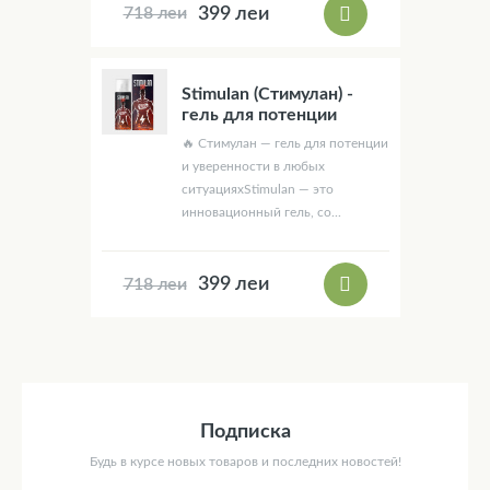
399 леи
718 леи
Stimulan (Стимулан) -
гель для потенции
🔥 Стимулан — гель для потенции
и уверенности в любых
ситуацияхStimulan — это
инновационный гель, со...
399 леи
718 леи
Подписка
Будь в курсе новых товаров и последних новостей!