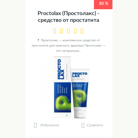
80 %
Proctolax (Простолакс) -
средство от простатита
💊 Проктолакс — комплексное средство от
простатита для мужского здоровья Проктолакс —
это натуральны...
Сравнить
Избранное