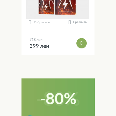
Сравнить
Избранное
718 леи
399 леи