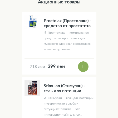
Акционные товары
Proctolax (Простолакс) -
средство от простатита
💊 Проктолакс — комплексное
средство от простатита для
мужского здоровья Проктолакс
— это натуральны...
399 леи
718 леи
Stimulan (Стимулан) -
гель для потенции
🔥 Стимулан — гель для потенции
и уверенности в любых
ситуацияхStimulan — это
инновационный гель, со...