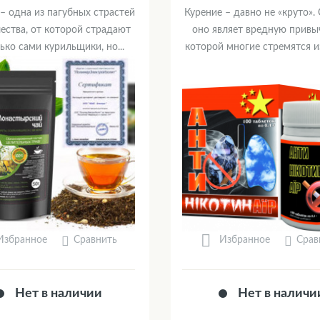
– одна из пагубных страстей
Курение – давно не «круто».
ества, от которой страдают
оно являет вредную привыч
ько сами курильщики, но...
которой многие стремятся из
Сравнить
Срав
Избранное
Избранное
Нет в наличии
Нет в наличи