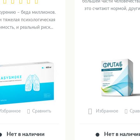
большей части человечеств
это считают нормой, другие
 курению – беда миллионов.
и тяжелая психологическая
имость, и реальный риск...
Сравнить
Срав
Избранное
Избранное
Нет в наличии
Нет в наличи