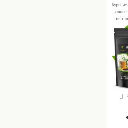
Курение 
человеч
не тол