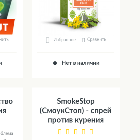
нить
Сравнить
Избранное
и
Нет в наличии
ство
SmokeStop
ия
(СмоукСтоп) - спрей
против курения
облема