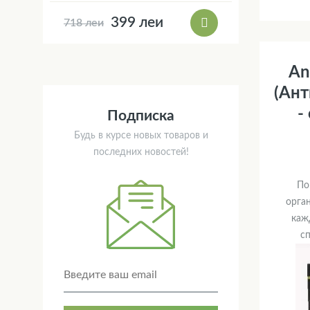
399 леи
718 леи
An
(Ант
-
Подписка
Будь в курсе новых товаров и
последних новостей!
По
орга
каж
сп