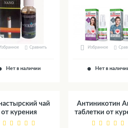
Сравнить
Срав
Избранное
Избранное
Нет в наличии
Нет в наличи
астырский чай
Антиникотин А
от курения
таблетки от кур