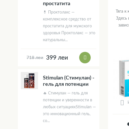
простатита
Тяга к
💊 Проктолакс —
Здесь 
комплексное средство от
завис
простатита для мужского
здоровья Проктолакс — это
натуральны...
399 леи
718 леи
Stimulan (Стимулан) -
гель для потенции
🔥 Стимулан — гель для
потенции и уверенности в
любых ситуацияхStimulan —
это инновационный гель,
со...