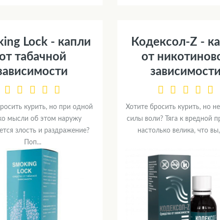
ing Lock - капли
Кодексол-Z - к
от табачной
от никотинов
зависимости
зависимост
росить курить, но при одной
Хотите бросить курить, но не
ко мысли об этом наружу
силы воли? Тяга к вредной 
ется злость и раздражение?
настолько велика, что вы, 
Поп...