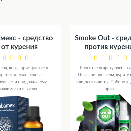
мекс - средство
Smoke Out - сре
от курения
против курен
ена, когда пристрастие к
Бросить сигарету очень т
аретам делало человека
Неважно при этом, курите 
бенным и придавало ему
или десятилетия. Побороть
значимости в глазах...
прив...