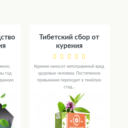
дство
Тибетский сбор от
ия
курения
яжело.
Курение наносит непоправимый вред
вы год
здоровью человека. Постепенное
 данную
привыкание переходит в тяжёлую
стад...