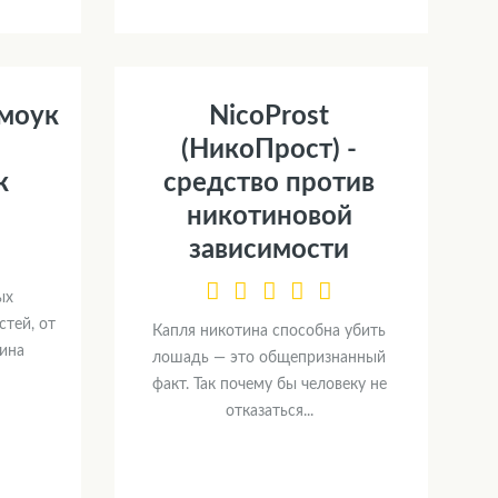
Смоук
NicoProst
(НикоПрост) -
к
средство против
никотиновой
зависимости
ых
тей, от
Капля никотина способна убить
ина
лошадь — это общепризнанный
факт. Так почему бы человеку не
отказаться...