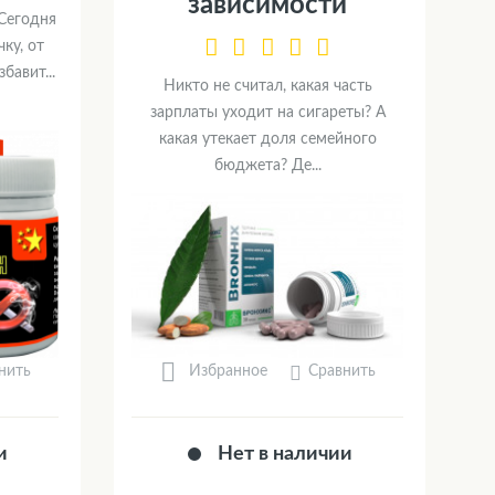
зависимости
 Сегодня
ку, от
бавит...
Никто не считал, какая часть
зарплаты уходит на сигареты? А
какая утекает доля семейного
бюджета? Де...
нить
Сравнить
Избранное
и
Нет в наличии