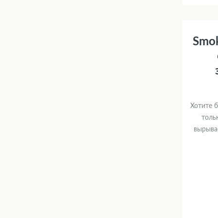
Smok
Хотите б
толь
вырыва