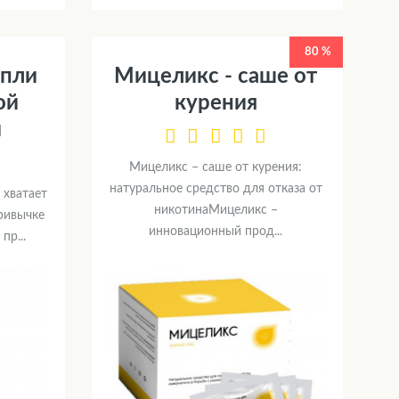
80 %
апли
Мицеликс - саше от
ой
курения
и
Мицеликс – саше от курения:
натуральное средство для отказа от
 хватает
никотинаМицеликс –
привычке
инновационный прод...
пр...