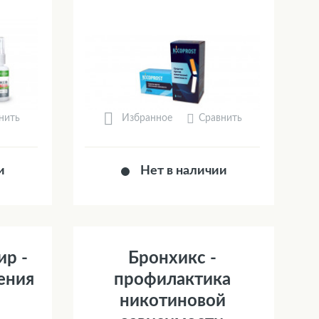
нить
Сравнить
Избранное
и
Нет в наличии
ир -
Бронхикс -
ения
профилактика
никотиновой