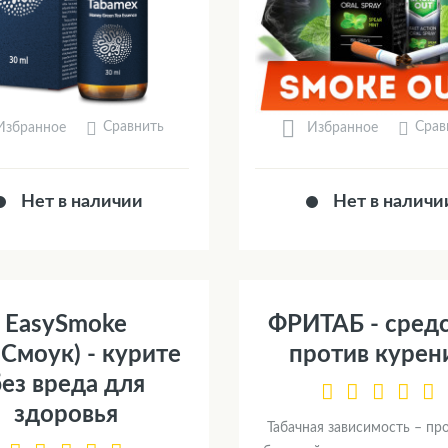
Сравнить
Срав
Избранное
Избранное
Нет в наличии
Нет в наличи
EasySmoke
ФРИТАБ - сред
Смоук) - курите
против курен
ез вреда для
здоровья
Табачная зависимость – пр