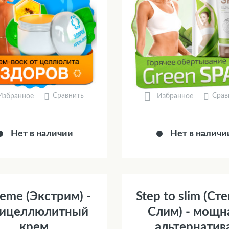
Сравнить
Срав
Избранное
Избранное
Нет в наличии
Нет в наличи
reme (Экстрим) -
Step to slim (Сте
тицеллюлитный
Слим) - мощн
крем
альтернатив