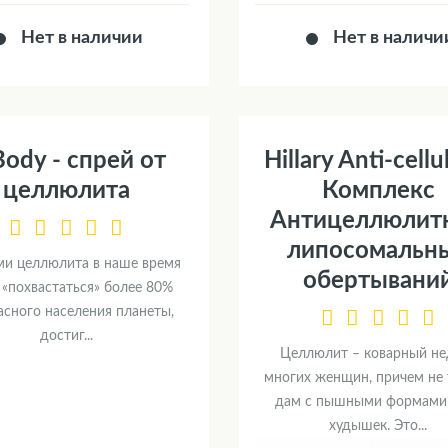
Нет в наличии
Нет в наличи
Body - спрей от
Hillary Anti-cellul
целлюлита
Комплекс
Антицеллюлит
липосомальн
ми целлюлита в наше время
обертывани
 «похвастаться» более 80%
асного населения планеты,
достиг...
Целлюлит – коварный не
многих женщин, причем не 
дам с пышными формами,
худышек. Это...