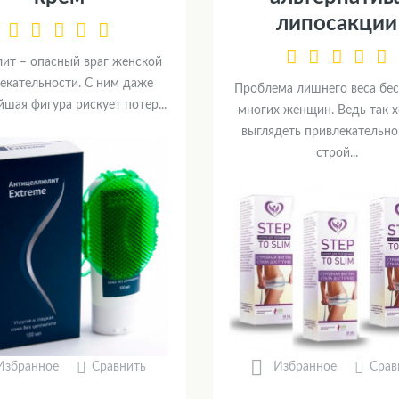
липосакции
ит – опасный враг женской
екательности. С ним даже
Проблема лишнего веса бе
йшая фигура рискует потер...
многих женщин. Ведь так х
выглядеть привлекательно
строй...
Сравнить
Срав
Избранное
Избранное