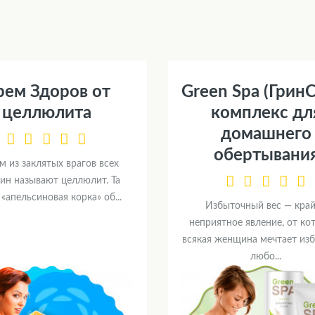
рем Здоров от
Green Spa (ГринС
целлюлита
комплекс дл
домашнего
обертывани
 из заклятых врагов всех
н называют целлюлит. Та
«апельсиновая корка» об...
Избыточный вес — кра
неприятное явление, от ко
всякая женщина мечтает изб
любо...