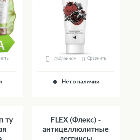
нить
Сравнить
Избранное
и
Нет в наличии
п ту
FLEX (Флекс) -
ая
антицеллюлитные
а
леггинсы