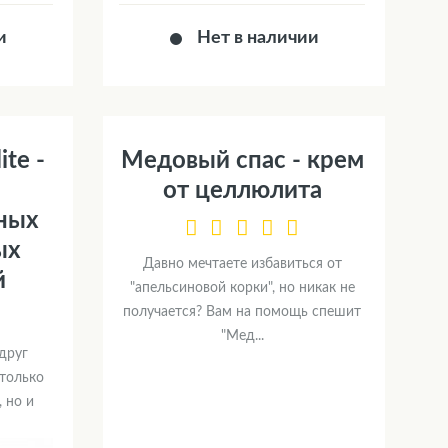
и
Нет в наличии
ite -
Медовый спас - крем
от целлюлита
ных
ых
Давно мечтаете избавиться от
й
"апельсиновой корки", но никак не
получается? Вам на помощь спешит
"Мед...
друг
только
 но и