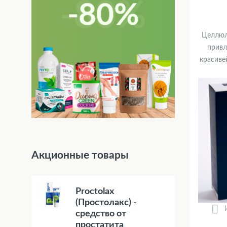
Целлюл
привл
красиве
Акционные товары
Proctolax
(Простолакс) -
средство от
простатита