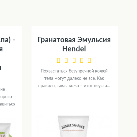
па) -
Гранатовая Эмульсия
я
Hendel
я
Похвастаться безупречной кожей
тела могут далеко не все. Как
правило, такая кожа – итог неуста...
йне
торого
авиться