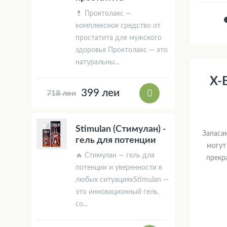
💊 Проктолакс —
комплексное средство от
простатита для мужского
здоровья Проктолакс — это
натуральны...
X-
399 леи
718 леи
Stimulan (Стимулан) -
Запаса
гель для потенции
могут
🔥 Стимулан — гель для
прекр
потенции и уверенности в
любых ситуацияхStimulan —
это инновационный гель,
со...