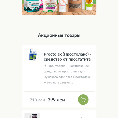
Акционные товары
Proctolax (Простолакс) -
средство от простатита
💊 Проктолакс — комплексное
средство от простатита для
мужского здоровья Проктолакс
— это натуральны...
399 леи
718 леи