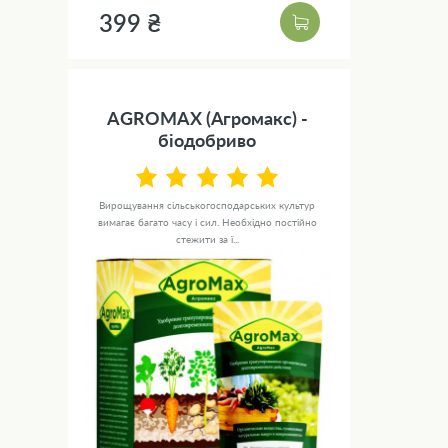
399 ₴
AGROMAX (Агромакс) -
біодобриво
Вирощування сільськогосподарських культур
вимагає багато часу і сил. Необхідно постійно
стежити за ї...