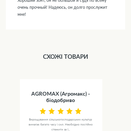
Хороший зонт, он не большой и судя по всему
очень прочный! Надеюсь, он долго прослужит
мне!
СХОЖІ ТОВАРИ
AGROMAX (Агромакс) -
біодобриво
Вирощування сільськогосподарських культур
вимагає багато часу і сил. Необхідно постійно
стежити за ї...