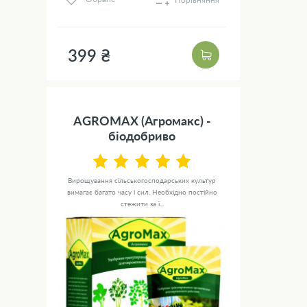
399 ₴
AGROMAX (Агромакс) -
біодобриво
Вирощування сільськогосподарських культур
вимагає багато часу і сил. Необхідно постійно
стежити за ї...