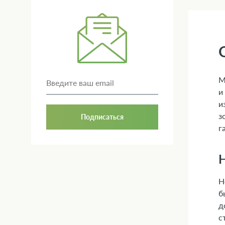
М
и
и
з
Подписаться
г
Н
б
д
с