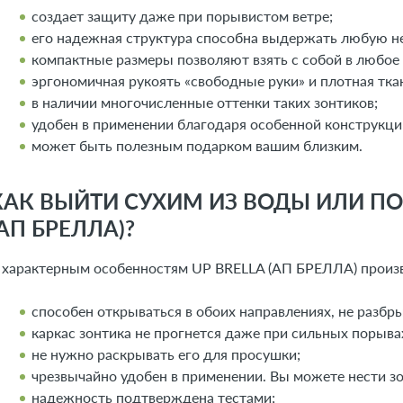
создает защиту даже при порывистом ветре;
его надежная структура способна выдержать любую н
компактные размеры позволяют взять с собой в любое
эргономичная рукоять «свободные руки» и плотная тка
в наличии многочисленные оттенки таких зонтиков;
удобен в применении благодаря особенной конструкци
может быть полезным подарком вашим близким.
КАК ВЫЙТИ СУХИМ ИЗ ВОДЫ ИЛИ ПО
(АП БРЕЛЛА)?
 характерным особенностям UP BRELLA (АП БРЕЛЛА) произ
способен открываться в обоих направлениях, не разбр
каркас зонтика не прогнется даже при сильных порывах
не нужно раскрывать его для просушки;
чрезвычайно удобен в применении. Вы можете нести зон
надежность подтверждена тестами;