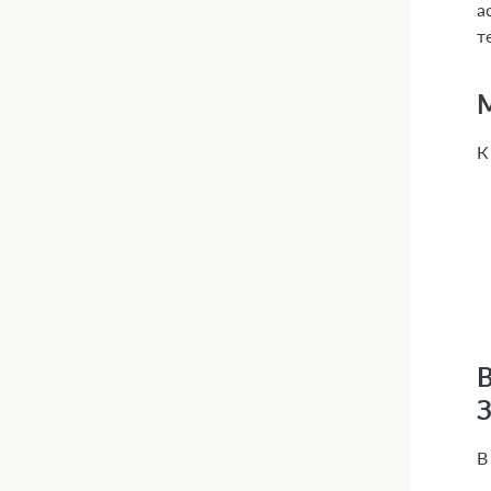
а
т
К
В