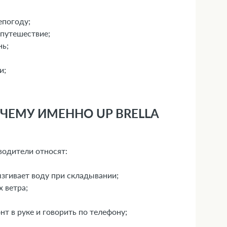
епогоду;
 путешествие;
нь;
и;
ЧЕМУ ИМЕННО UP BRELLA
водители относят:
ызгивает воду при складывании;
 ветра;
т в руке и говорить по телефону;