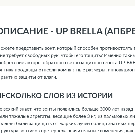
ОПИСАНИЕ - UP BRELLA (АПБРЕ
ожете представить зонт, который способен противостоять п
 не требует свободных рук, чтобы его тащить? Именно таки
зобретение авторы обратного ветрозащитного зонта UP BR
онтика продавцы отнесли компактные размеры, инновацион
арантию защиты от влаги.
НЕСКОЛЬКО СЛОВ ИЗ ИСТОРИИ
е всякий знает, что зонты появились больше 3000 лет назад 
ыли тяжелые агрегаты, весящие более 3 кг, из пальмовых ли
олжны были защищать от жарких лучей солнца знатных пер
труктура зонтиков претерпела значительные изменения, как 