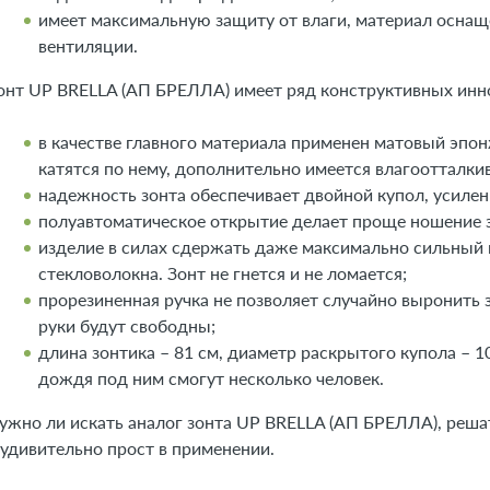
имеет максимальную защиту от влаги, материал осна
вентиляции.
онт UP BRELLA (АП БРЕЛЛА) имеет ряд конструктивных инн
в качестве главного материала применен матовый эпон
катятся по нему, дополнительно имеется влагоотталк
надежность зонта обеспечивает двойной купол, усиле
полуавтоматическое открытие делает проще ношение з
изделие в силах сдержать даже максимально сильный в
стекловолокна. Зонт не гнется и не ломается;
прорезиненная ручка не позволяет случайно выронить 
руки будут свободны;
длина зонтика – 81 см, диаметр раскрытого купола – 10
дождя под ним смогут несколько человек.
ужно ли искать аналог зонта UP BRELLA (АП БРЕЛЛА), решат
 удивительно прост в применении.