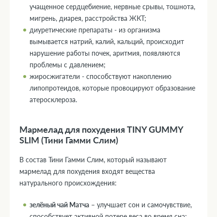
учащенное сердцебиение, нервные срывы, тошнота,
мигрень, диарея, расстройства ЖКТ;
диуретические препараты - из организма
вымывается натрий, калий, кальций, происходит
нарушение работы почек, аритмия, появляются
проблемы с давлением;
жиросжигатели - способствуют накоплению
липопротеидов, которые провоцируют образование
атеросклероза.
Мармелад для похудения TINY GUMMY
SLIM (Тини Гамми Слим)
В состав Тини Гамми Слим, который называют
мармелад для похудения входят вещества
натурального происхождения:
зелёный чай Матча
– улучшает сон и самочувствие,
способствует активной потере веса во время сна;