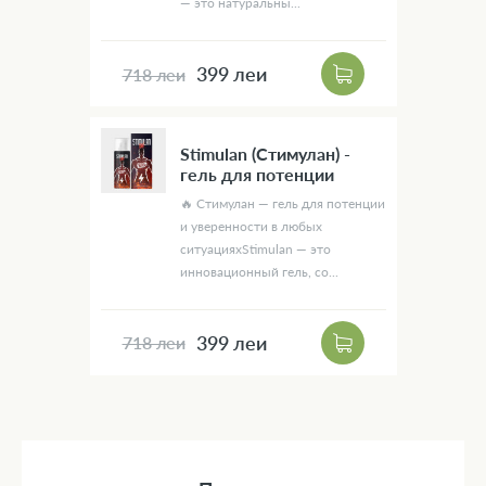
— это натуральны...
399 леи
718 леи
Stimulan (Стимулан) -
гель для потенции
🔥 Стимулан — гель для потенции
и уверенности в любых
ситуацияхStimulan — это
инновационный гель, со...
399 леи
718 леи