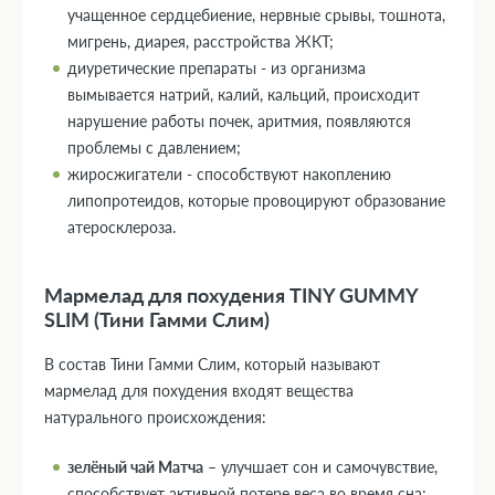
учащенное сердцебиение, нервные срывы, тошнота,
мигрень, диарея, расстройства ЖКТ;
диуретические препараты - из организма
вымывается натрий, калий, кальций, происходит
нарушение работы почек, аритмия, появляются
проблемы с давлением;
жиросжигатели - способствуют накоплению
липопротеидов, которые провоцируют образование
атеросклероза.
Мармелад для похудения TINY GUMMY
SLIM (Тини Гамми Слим)
В состав Тини Гамми Слим, который называют
мармелад для похудения входят вещества
натурального происхождения:
зелёный чай Матча
– улучшает сон и самочувствие,
способствует активной потере веса во время сна;