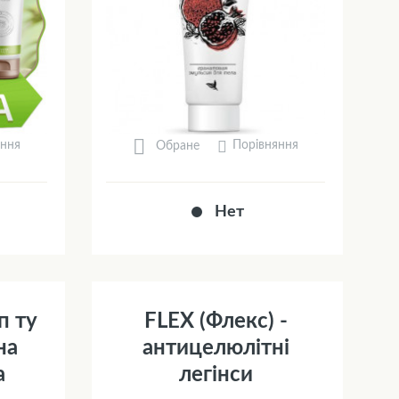
яння
Порівняння
Обране
Нет
п ту
FLEX (Флекс) -
на
антицелюлітні
а
легінси