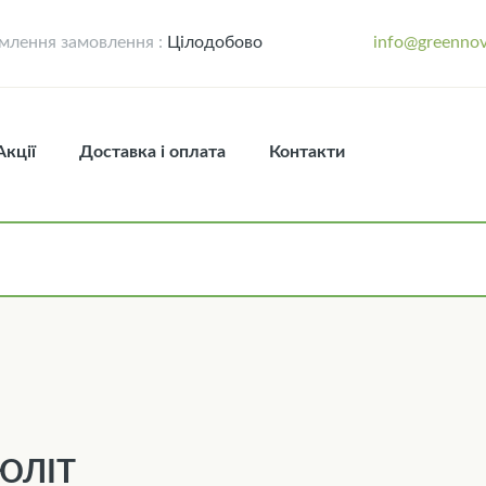
лення замовлення :
Цілодобово
info@greennov
Акції
Доставка і оплата
Контакти
ЮЛІТ