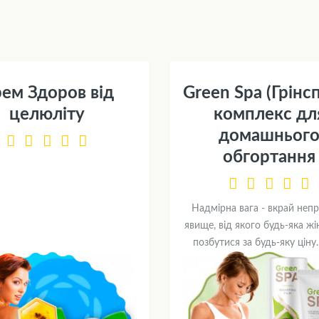
ем Здоров від
Green Spa (Грінсп
целюліту
комплекс дл
домашньог
обгортання
Надмірна вага - вкрай неп
явище, від якого будь-яка жі
позбутися за будь-яку ціну. 