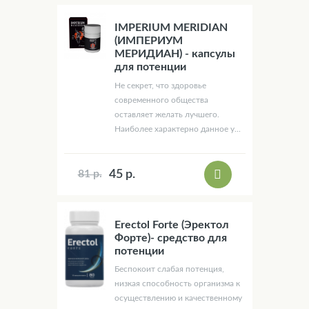
IMPERIUM MERIDIAN
(ИМПЕРИУМ
МЕРИДИАН) - капсулы
для потенции
Не секрет, что здоровье
современного общества
оставляет желать лучшего.
Наиболее характерно данное у...
45 р.
81 р.
Erectol Forte (Эректол
Форте)- средство для
потенции
Беспокоит слабая потенция,
низкая способность организма к
осуществлению и качественному