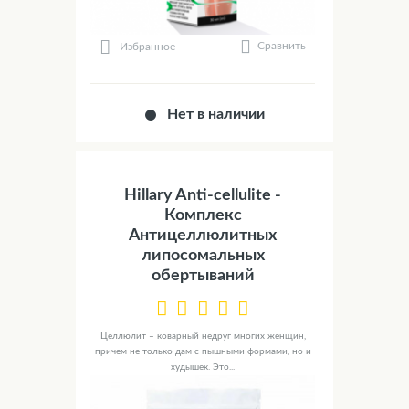
Сравнить
Избранное
Нет в наличии
Hillary Anti-cellulite -
Комплекс
Антицеллюлитных
липосомальных
обертываний
Целлюлит – коварный недруг многих женщин,
причем не только дам с пышными формами, но и
худышек. Это...