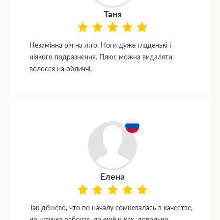
Таня
Незамінна річ на літо. Ноги дуже гладенькі і
ніякого подразнення. Плюс можна видаляти
волосся на обличчі.
Елена
Так дёшево, что по началу сомневалась в качестве,
но штучка рабочая, да ещё и как, довольно