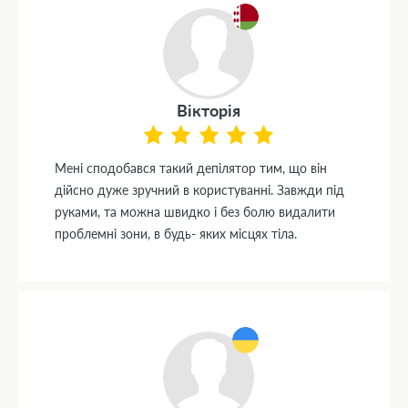
Вiкторiя
Менi сподобався такий депiлятор тим, що вiн
дiйсно дуже зручний в користуваннi. Завжди пiд
руками, та можна швидко i без болю видалити
проблемнi зони, в будь- яких мiсцях тiла.