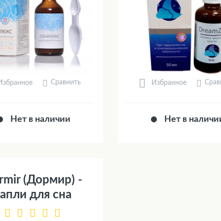
Сравнить
Срав
Избранное
Избранное
Нет в наличии
Нет в наличи
rmir (Дормир) -
апли для сна