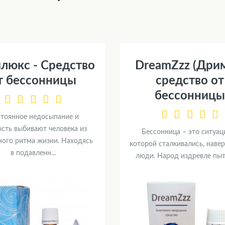
люкс - Средство
DreamZzz (Дрим
т бессонницы
средство от
бессонницы
тоянное недосыпание и
ость выбивают человека из
Бессонница – это ситуаци
ого ритма жизни. Находясь
которой сталкивались, навер
в подавленн...
люди. Народ издревле пыта