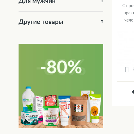
Для мужчин
С про
прак
чело
Другие товары