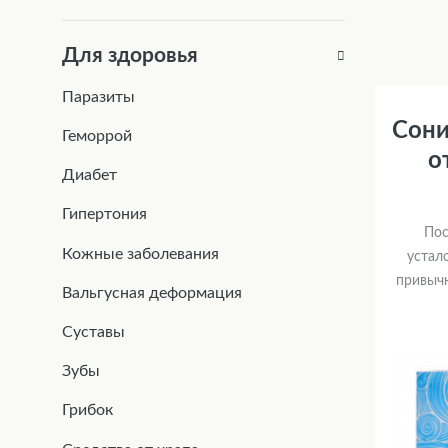
Для здоровья
Паразиты
Сони
Геморрой
о
Диабет
Гипертония
Пос
Кожные заболевания
устал
привычн
Вальгусная деформация
Суставы
Зубы
Грибок