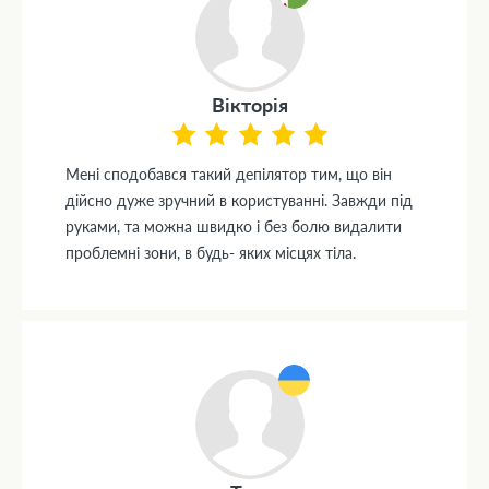
Вiкторiя
Менi сподобався такий депiлятор тим, що вiн
дiйсно дуже зручний в користуваннi. Завжди пiд
руками, та можна швидко i без болю видалити
проблемнi зони, в будь- яких мiсцях тiла.