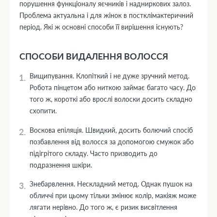
порушення функціоналу яєчників і надниркових залоз.
Проблема актуальна і для жінок в постклімактеричний
період. Які ж основні способи її вирішення існують?
СПОСОБИ ВИДАЛЕННЯ ВОЛОССЯ
Вищипування. Клопіткий і не дуже зручний метод.
Робота пінцетом або ниткою займає багато часу. До
того ж, короткі або врослі волоски досить складно
схопити.
Воскова епіляція. Швидкий, досить болючий спосіб
позбавлення від волосся за допомогою смужок або
підігрітого складу. Часто призводить до
подразнення шкіри.
Знебарвлення. Нескладний метод. Однак пушок на
обличчі при цьому тільки змінює колір, макіяж може
лягати нерівно. До того ж, є ризик висвітлення