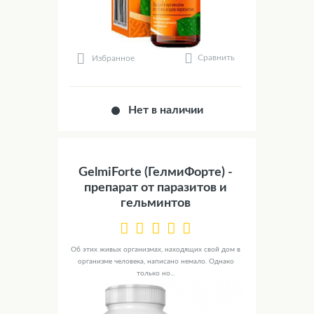
Сравнить
Избранное
Нет в наличии
GelmiForte (ГелмиФорте) -
препарат от паразитов и
гельминтов
Об этих живых организмах, находящих свой дом в
организме человека, написано немало. Однако
только но...