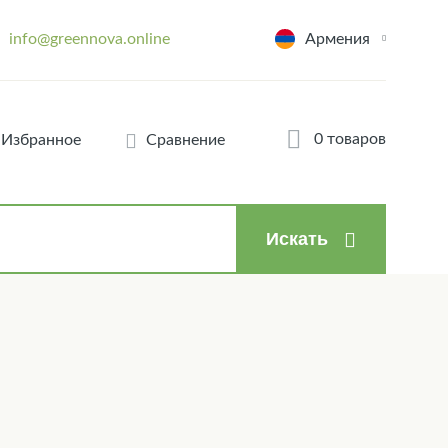
info@greennova.online
Армения
0 товаров
Избранное
Сравнение
Искать