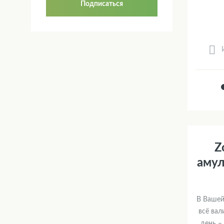
Подписаться
Z
амул
В Вашей
всё вал
день –