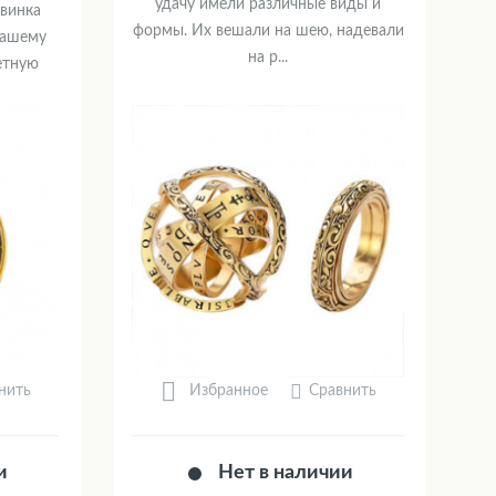
удачу имели различные виды и
овинка
формы. Их вешали на шею, надевали
Вашему
на р...
етную
нить
Сравнить
Избранное
и
Нет в наличии