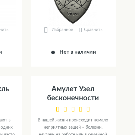
нить
Сравнить
Избранное
и
Нет в наличии
кль
Амулет Узел
бесконечности
ают в
В нашей жизни происходит немало
 одних
неприятных вещей – болезни,
м часто.
неудачи на работе или в семейной