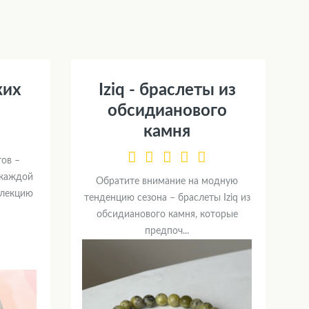
ких
Iziq - браслеты из
обсидианового
камня
ов –
 каждой
Обратите внимание на модную
ллекцию
тенденцию сезона – браслеты Iziq из
обсидианового камня, которые
предпоч...