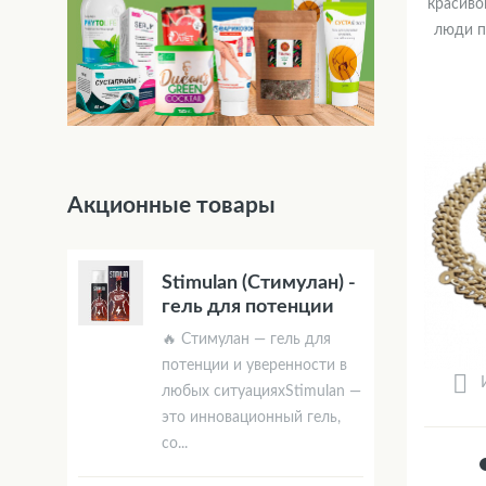
красиво
люди п
Акционные товары
Stimulan (Стимулан) -
гель для потенции
🔥 Стимулан — гель для
потенции и уверенности в
любых ситуацияхStimulan —
это инновационный гель,
со...