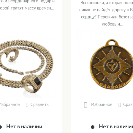
го и неординарного подарка
Вы одиноки, а вторая пол
орой тратят массу времен...
никак не найдёт дорогу к 
сердцу? Пережили безотв
любовь и...
Сравнить
Срав
Избранное
Избранное
Нет в наличии
Нет в наличи