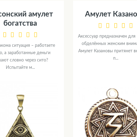
онский амулет
Амулет Казан
богатства
Аксессуар предназначен для
обделённых женским вним
акома ситуация – работаете
Амулет Казановы притянет 
о, а заработанные деньги
п...
кают словно через сито?
Испытайте м...