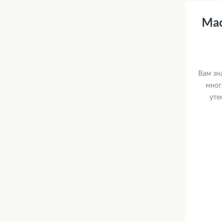
Мас
Вам зн
мног
уте