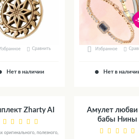
Сравнить
Срав
Избранное
Избранное
Нет в наличии
Нет в наличи
плект Zharty AI
Амулет любви
бабы Нины
х оригинального, полезного,