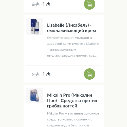
1 ₼
2 ₼
Lisabelle (Лисабель) -
омолаживающий крем
Откройте секрет молодой и
здоровой кожи вместе с Lisabelle
– инновационным
омолаживающим кремом, соз...
1 ₼
2 ₼
Mikalin Pro (Микалин
Про) - Средство против
грибка ногтей
Mikalin Pro – это инновационное
средство нового поколения,
созданное для быстрого и