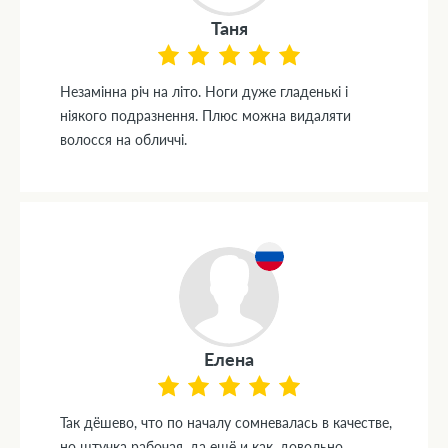
Таня
Незамінна річ на літо. Ноги дуже гладенькі і
ніякого подразнення. Плюс можна видаляти
волосся на обличчі.
Елена
Так дёшево, что по началу сомневалась в качестве,
но штучка рабочая, да ещё и как, довольно