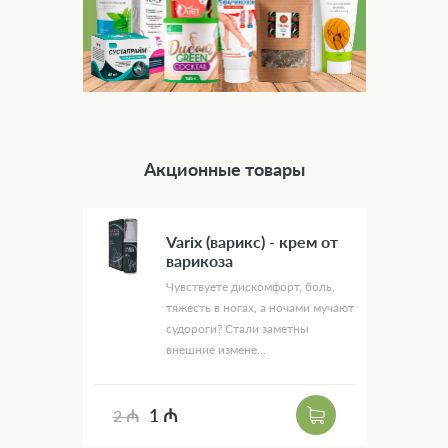
Акционные товары
Varix (варикс) - крем от
варикоза
Чувствуете дискомфорт, боль,
тяжесть в ногах, а ночами мучают
судороги? Стали заметны
внешние измене...
1 ₼
2 ₼