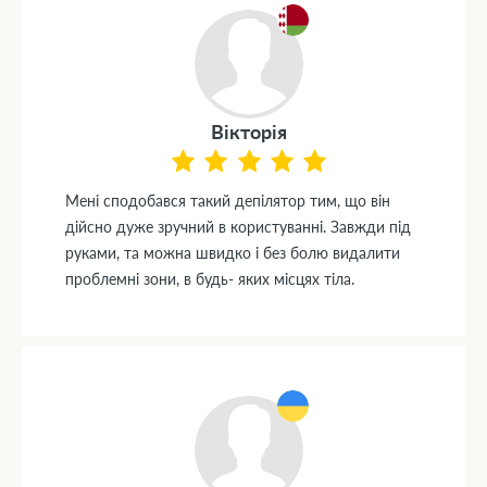
Вiкторiя
Менi сподобався такий депiлятор тим, що вiн
дiйсно дуже зручний в користуваннi. Завжди пiд
руками, та можна швидко i без болю видалити
проблемнi зони, в будь- яких мiсцях тiла.