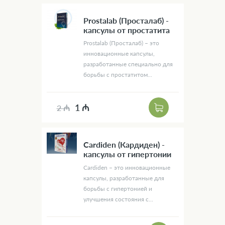
Prostalab (Просталаб) -
капсулы от простатита
Prostalab (Просталаб) – это
инновационные капсулы,
разработанные специально для
борьбы с простатитом...
1 ₼
2 ₼
Cardiden (Кардиден) -
капсулы от гипертонии
Cardiden – это инновационные
капсулы, разработанные для
борьбы с гипертонией и
улучшения состояния с...