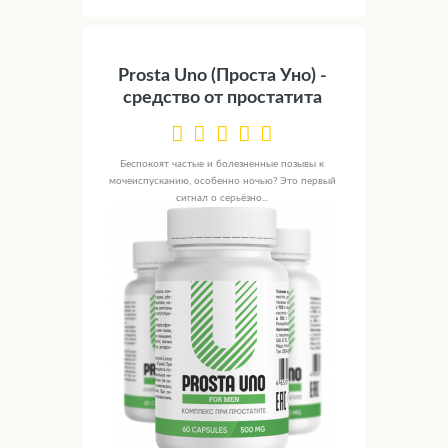
Prosta Uno (Проста Уно) -
средство от простатита
Беспокоят частые и болезненные позывы к
мочеиспусканию, особенно ночью? Это первый
сигнал о серьёзно...