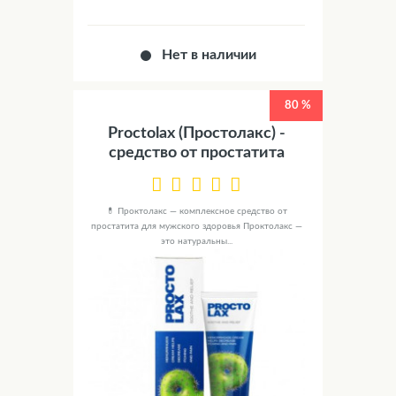
Нет в наличии
80 %
Proctolax (Простолакс) -
средство от простатита
💊 Проктолакс — комплексное средство от
простатита для мужского здоровья Проктолакс —
это натуральны...