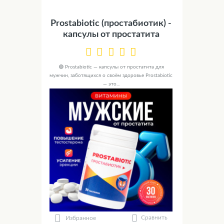
Prostabiotic (простабиотик) -
капсулы от простатита
🟢 Prostabiotic — капсулы от простатита для
мужчин, заботящихся о своём здоровье Prostabiotic
— это...
Сравнить
Избранное