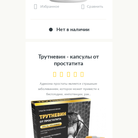
Сравнить
Избранное
Нет в наличии
Трутневин - капсулы от
простатита
Аденома простаты является страшным
заболеванием, которое может привести к
бесплодию, импотенции, рак...