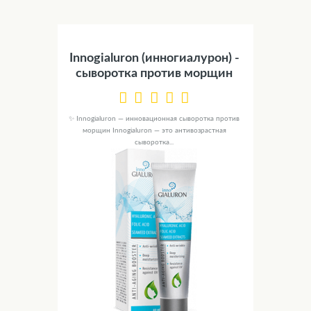
Innogialuron (инногиалурон) -
сыворотка против морщин
✨ Innogialuron — инновационная сыворотка против
морщин Innogialuron — это антивозрастная
сыворотка...