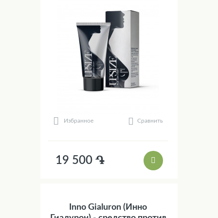
Сравнить
Избранное
19 500 ֏
Inno Gialuron (Инно
Гиалурон) - средство против