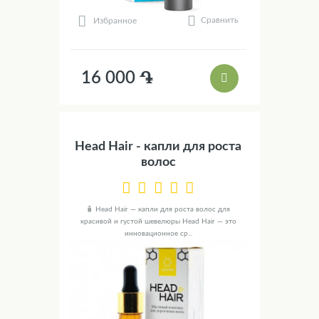
Сравнить
Избранное
16 000 ֏
Head Hair - капли для роста
волос
🧴 Head Hair — капли для роста волос для
красивой и густой шевелюры Head Hair — это
инновационное ср...