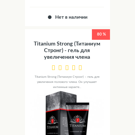
Нет в наличии
80 %
Titanium Strong (Титаниум
Стронг) - гель для
увеличения члена
Titanium Strong (Титаниум Стронг) – гель для
увеличения полового члена. Он улучшает
интимные характе...