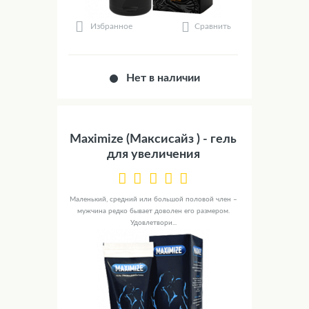
Сравнить
Избранное
Нет в наличии
Maximize (Максисайз ) - гель
для увеличения
Маленький, средний или большой половой член –
мужчина редко бывает доволен его размером.
Удовлетвори...