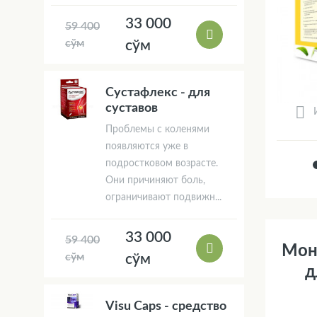
33 000
59 400
сўм
сўм
Сустафлекс - для
суставов
Проблемы с коленями
появляются уже в
подростковом возрасте.
Они причиняют боль,
ограничивают подвижн...
33 000
59 400
Mон
сўм
сўм
д
Visu Caps - средство