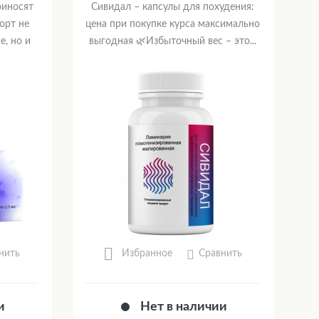
иносят
Сивидал – капсулы для похудения:
орт не
цена при покупке курса максимально
е, но и
выгодная 🌿Избыточный вес – это...
нить
Сравнить
Избранное
и
Нет в наличии