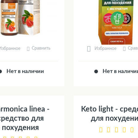
Сравнить
Срав
Избранное
Избранное
Нет в наличии
Нет в наличи
rmonica linea -
Keto light - сре
средство для
для похуден
похудения