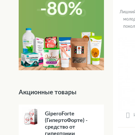
Лишний
молод
покол
Акционные товары
GiperoForte
(ГипертоФорте) -
средство от
гипертонии