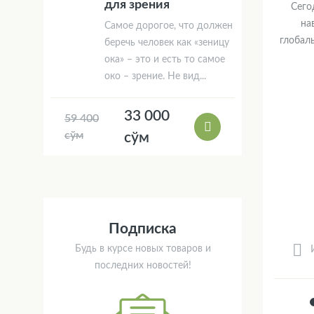
для зрения
Сего
на
Самое дорогое, что должен
глобал
беречь человек как «зеницу
ока» – это и есть то самое
око – зрение. Не вид...
33 000
59 400
сўм
сўм
Подписка
Будь в курсе новых товаров и
последних новостей!