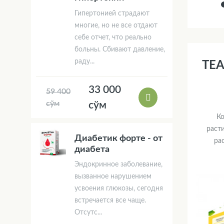
Гипертонией страдают
многие, но не все отдают
себе отчет, что реально
больны. Сбивают давление,
раду...
TEA
33 000
59 400
сўм
сўм
К
расти
Диабетик форте - от
ра
диабета
Эндокринное заболевание,
вызванное нарушением
усвоения глюкозы, сегодня
встречается все чаще.
Отсутс...