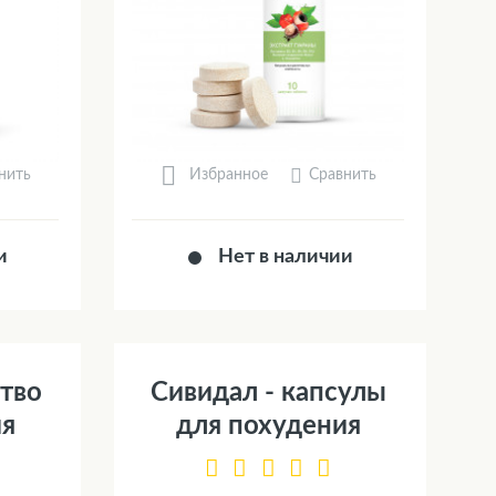
нить
Сравнить
Избранное
и
Нет в наличии
ство
Сивидал - капсулы
ия
для похудения