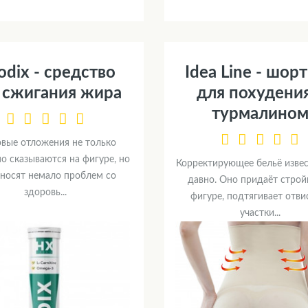
dix - средство
Idea Line - шор
 сжигания жира
для похудения
турмалино
вые отложения не только
о сказываются на фигуре, но
Корректирующее бельё изве
иносят немало проблем со
давно. Оно придаёт строй
здоровь...
фигуре, подтягивает отв
участки...