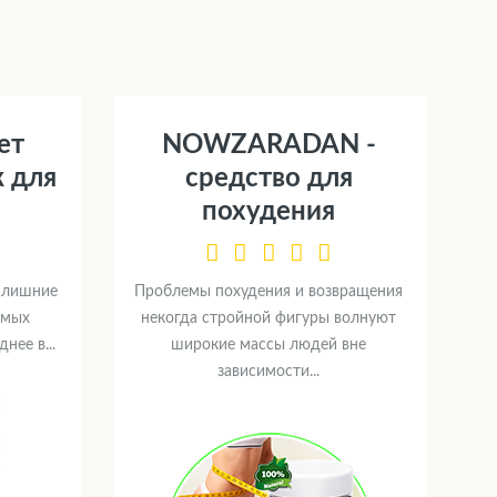
ет
NOWZARADAN -
к для
средство для
похудения
ь лишние
Проблемы похудения и возвращения
амых
некогда стройной фигуры волнуют
нее в...
широкие массы людей вне
зависимости...