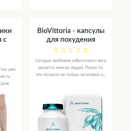
тики
BioVittoria - капсулы
 с
для похудения
м
Сегодня проблема избыточного веса
касается многих людей. Плохо то,
стно уже
что полнота не только негативно о...
ность
исшие