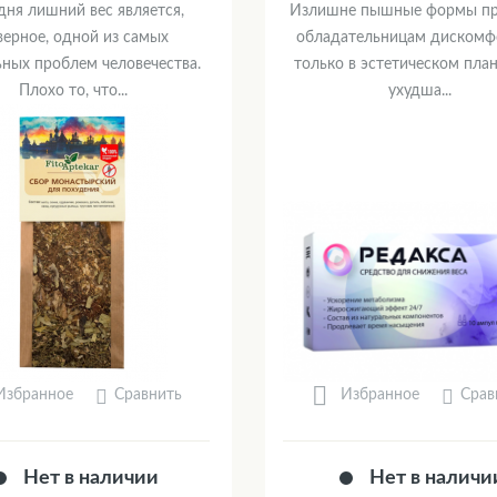
дня лишний вес является,
Излишне пышные формы пр
верное, одной из самых
обладательницам дискомф
ьных проблем человечества.
только в эстетическом план
Плохо то, что...
ухудша...
Сравнить
Срав
Избранное
Избранное
Нет в наличии
Нет в наличи