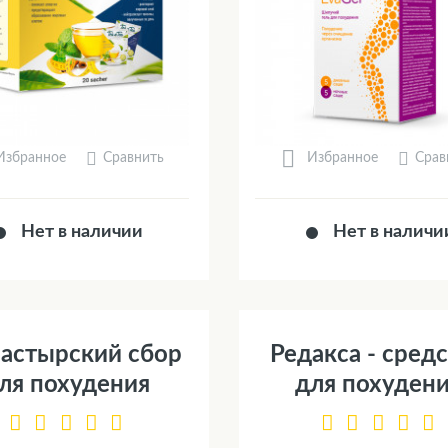
Сравнить
Срав
Избранное
Избранное
Нет в наличии
Нет в наличи
астырский сбор
Редакса - сред
ля похудения
для похуден