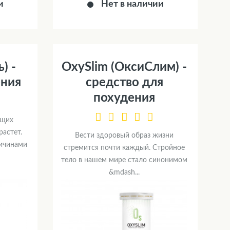
и
Нет в наличии
) -
OxySlim (ОксиСлим) -
ения
средство для
похудения
ющих
растет.
Вести здоровый образ жизни
ричинами
стремится почти каждый. Стройное
тело в нашем мире стало синонимом
&mdash...