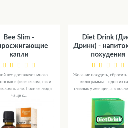
Bee Slim -
Diet Drink (Ди
росжигающие
Дринк) - напито
капли
похудения
ий вес доставляет много
Желание похудеть, сбросит
ств как в физическом, так и
килограммы – одно из с
ческом плане. Полные люди
главных у женщин, а в послед
чаще с...