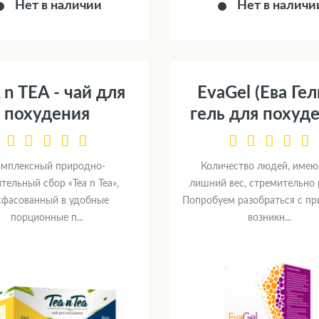
Нет в наличии
Нет в наличи
 n TEA - чай для
EvaGel (Ева Гель
похудения
гель для похуд
омплексный природно-
Количество людей, име
тельный сбор «Tea n Tea»,
лишний вес, стремительно 
сфасованный в удобные
Попробуем разобраться с п
порционные п...
возникн...