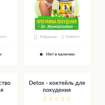
нить
Сравнить
Избранное
и
Нет в наличии
дство
Detox - коктейль для
ия
похудения