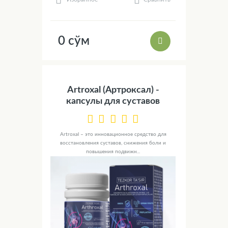
0 сўм
Artroxal (Артроксал) -
капсулы для суставов
Artroxal – это инновационное средство для
восстановления суставов, снижения боли и
повышения подвижн...