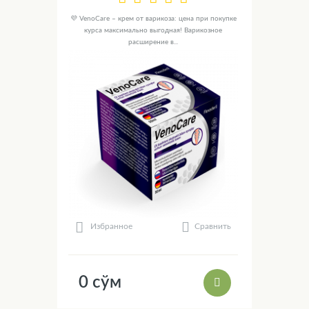
💜 VenoCare – крем от варикоза: цена при покупке
курса максимально выгодная! Варикозное
расширение в...
Сравнить
Избранное
0 сўм