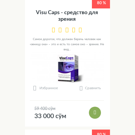
80 %
Visu Caps - средство для
зрения
Самое дорогое, что должен беречь человек как
«зеницу ока» – это и есть то самое око – зрение. Не
вид...
Сравнить
Избранное
59 400 сўм
33 000 сўм
80 %