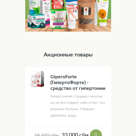
Акционные товары
GiperoForte
(ГипертоФорте) -
средство от гипертонии
Гипертонией страдают многие,
но не все отдают себе отчет, что
реально больны. Сбивают
давление, раду...
33 000 сўм
59 400 сўм