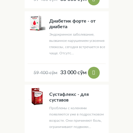
Диабетик форте - от
диабета
Эндокринное заболевание,
вызванное нарушением усвоения
глюкозы, сегодня встречается все
чаще. Отсутс...
33 000 сўм
59 400 сўм
Сустафлекс - для
суставов
Проблемы с коленями
появляются уже в подростковом
возрасте. Они причиняют боль,
ограничивают подвижн...