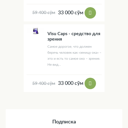
33 000 сўм
59 400 сўм
Visu Caps - средство для
зрения
Самое дорогое, что должен
беречь человек как «зеницу ока» –
это и есть то самое око – зрение.
Не вид...
33 000 сўм
59 400 сўм
Подписка