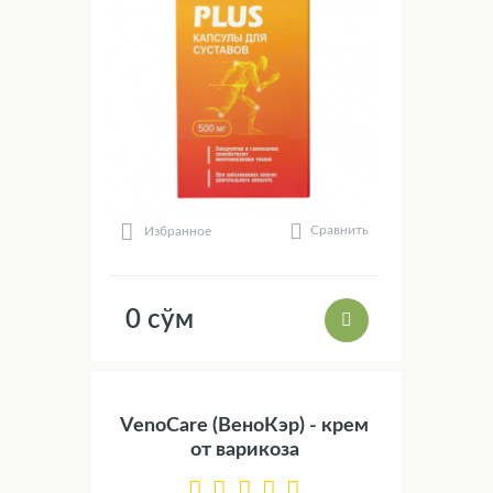
Сравнить
Избранное
0 сўм
VenoCare (ВеноКэр) - крем
от варикоза