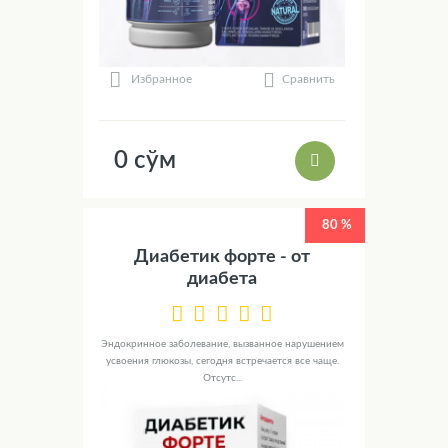
Сравнить
Избранное
0 сўм
80 %
Диабетик форте - от
диабета
Эндокринное заболевание, вызванное нарушением
усвоения глюкозы, сегодня встречается все чаще.
Отсутс...