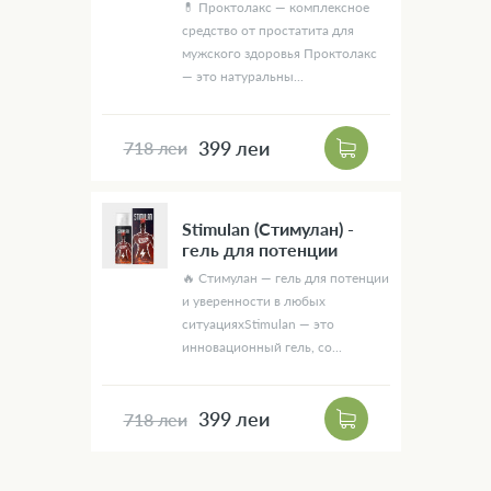
💊 Проктолакс — комплексное
средство от простатита для
мужского здоровья Проктолакс
— это натуральны...
399 леи
718 леи
Stimulan (Стимулан) -
гель для потенции
🔥 Стимулан — гель для потенции
и уверенности в любых
ситуацияхStimulan — это
инновационный гель, со...
399 леи
718 леи