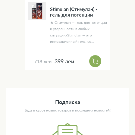
Stimulan (Стимулан) -
гель для потенции
🔥 Стимулан — гель для потенции
и уверенности в любых
ситуацияхStimulan — это
инновационный гель, со...
399 леи
718 леи
Подписка
Будь в курсе новых товаров и последних новостей!