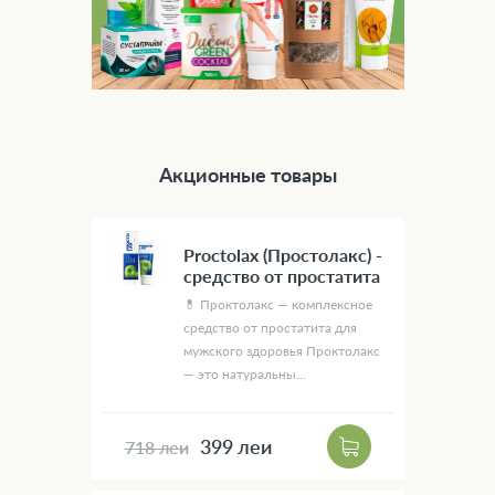
Акционные товары
Proctolax (Простолакс) -
средство от простатита
💊 Проктолакс — комплексное
средство от простатита для
мужского здоровья Проктолакс
— это натуральны...
399 леи
718 леи